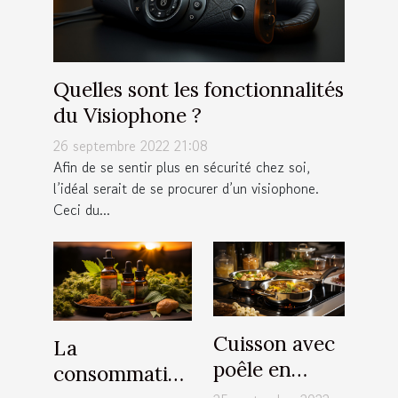
Quelles sont les fonctionnalités
du Visiophone ?
26 septembre 2022 21:08
Afin de se sentir plus en sécurité chez soi,
l’idéal serait de se procurer d’un visiophone.
Ceci du...
Cuisson avec
La
poêle en
consommation
inox : Quelle