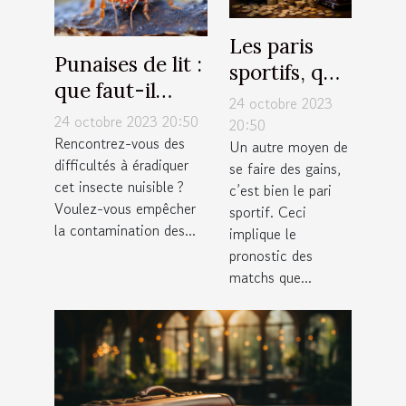
Les paris
Punaises de lit :
sportifs, que
que faut-il
faut-il
24 octobre 2023
savoir sur la
24 octobre 2023 20:50
savoir ?
20:50
lutte
Rencontrez-vous des
Un autre moyen de
difficultés à éradiquer
antiparasitaire ?
se faire des gains,
cet insecte nuisible ?
c’est bien le pari
Voulez-vous empêcher
sportif. Ceci
la contamination des...
implique le
pronostic des
matchs que...