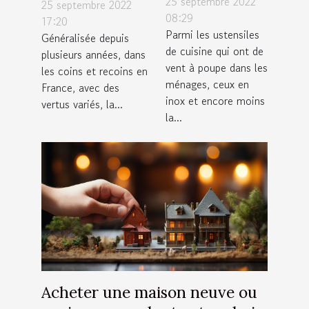
régulière du
25 septembre 2022
25 septembre 2022
est la
08:29
CBD est -elle
17:20
Parmi les ustensiles
température
Généralisée depuis
bonne pour la
de cuisine qui ont de
plusieurs années, dans
maximale qui
santé ?
vent à poupe dans les
les coins et recoins en
convient ?
ménages, ceux en
France, avec des
inox et encore moins
vertus variés, la...
la...
Acheter une maison neuve ou