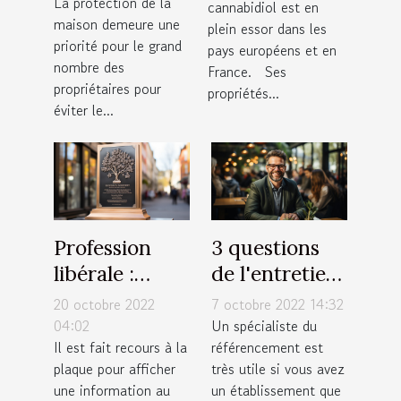
La protection de la
cannabidiol est en
maison demeure une
plein essor dans les
priorité pour le grand
pays européens et en
nombre des
France. Ses
propriétaires pour
propriétés...
éviter le...
Profession
3 questions
libérale :
de l'entretien
Afficher une
d'embauche
20 octobre 2022
7 octobre 2022 14:32
plaque
d'un
04:02
Un spécialiste du
Il est fait recours à la
référencement est
expressive!
spécialiste
plaque pour afficher
très utile si vous avez
SEO
une information au
un établissement que