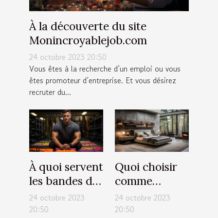
À la découverte du site
Monincroyablejob.com
24 octobre 2023 20:50
Vous êtes à la recherche d’un emploi ou vous
êtes promoteur d’entreprise. Et vous désirez
recruter du...
À quoi servent
Quoi choisir
les bandes de
comme
résistance ?
luminaires
24 octobre 2023
24 octobre 2023
pour sa
20:50
20:50