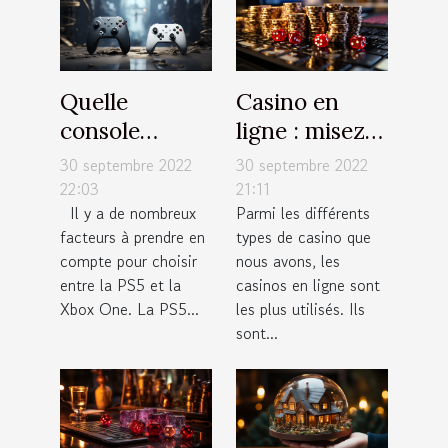
Quelle
Casino en
console
ligne : misez
choisir entre
de petites
30 septembre 2022
30 septembre 2022
la PS5 et la
sommes
22:03
21:11
Il y a de nombreux
Parmi les différents
Xbox One ?
d’argent à
facteurs à prendre en
types de casino que
chaque fois
compte pour choisir
nous avons, les
entre la PS5 et la
casinos en ligne sont
Xbox One. La PS5...
les plus utilisés. Ils
sont...