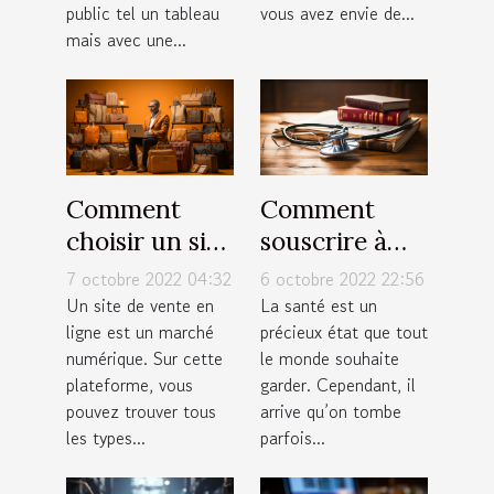
public tel un tableau
vous avez envie de...
mais avec une...
Comment
Comment
choisir un site
souscrire à
de vente en
une bonne
7 octobre 2022 04:32
6 octobre 2022 22:56
ligne ?
assurance
Un site de vente en
La santé est un
ligne est un marché
précieux état que tout
santé ?
numérique. Sur cette
le monde souhaite
plateforme, vous
garder. Cependant, il
pouvez trouver tous
arrive qu’on tombe
les types...
parfois...