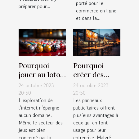
porté pour le
préparer pour...
commerce en ligne
et dans la...
Pourquoi
Pourquoi
jouer au loto
créer des
en ligne en
panneaux
24 octobre 2023
24 octobre 2023
France ?
publicitaires
20:50
20:50
L’exploration de
Les panneaux
pour votre
l’internet n’épargne
publicitaires offrent
entreprise ?
aucun domaine.
plusieurs avantages à
Même le secteur des
ceux qui en font
jeux est bien
usage pour leur
concerné par la...
entreprise. Malgré...