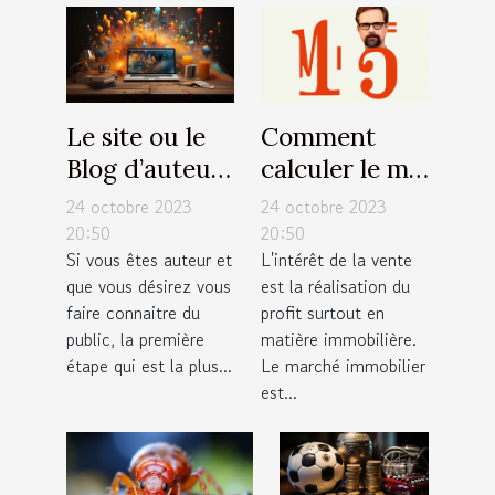
Le site ou le
Comment
Blog d’auteur
calculer le m²
: Comment
?
24 octobre 2023
24 octobre 2023
s’en occuper
20:50
20:50
Si vous êtes auteur et
L'intérêt de la vente
pour une
que vous désirez vous
est la réalisation du
large
faire connaitre du
profit surtout en
visibilité ?
public, la première
matière immobilière.
étape qui est la plus...
Le marché immobilier
est...