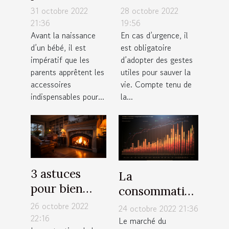
Quel modèle
médicales de
31 octobre 2022
28 octobre 2022
de bavoir faut
garde
21:36
19:56
Avant la naissance
En cas d’urgence, il
il avoir pour
contacter à
d’un bébé, il est
est obligatoire
votre enfant ?
Toulouse ?
impératif que les
d’adopter des gestes
parents apprêtent les
utiles pour sauver la
accessoires
vie. Compte tenu de
indispensables pour...
la...
3 astuces
La
pour bien
consommation
protéger
de CBD Full
26 octobre 2022
24 octobre 2022 21:36
votre maison
22:16
Spectrum
Le marché du