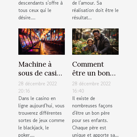
descendants s'offre à
de l'amour. Sa
tous ceux qui le
réalisation doit être le
désire....
résultat...
Machine à
Comment
sous de casino
être un bon
: comment
père pour ses
28 décembre 2022
28 décembre 2022
fonctionne
enfants ?
20:16
16:40
Dans le casino en
Il existe de
cet appareil
ligne aujourd’hui, vous
nombreuses façons
électronique
trouverez différentes
d'être un bon père
de jeux ?
sortes de jeux comme
pour ses enfants.
le blackjack, le
Chaque père est
poker,...
unique et apporte sa...