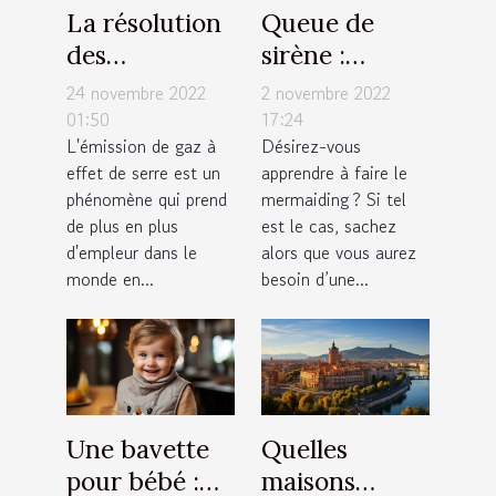
La résolution
Queue de
des
sirène :
entreprises
quelques
24 novembre 2022
2 novembre 2022
vers une
critères pour
01:50
17:24
L'émission de gaz à
Désirez-vous
émission de
faire un bon
effet de serre est un
apprendre à faire le
zéro pourcent
choix
phénomène qui prend
mermaiding ? Si tel
de carbone
de plus en plus
est le cas, sachez
d'ici 2030
d'empleur dans le
alors que vous aurez
est-elle
monde en...
besoin d’une...
possible ?
Une bavette
Quelles
pour bébé :
maisons