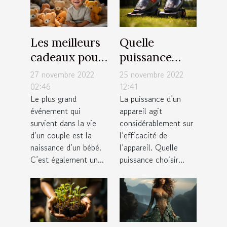
Les meilleurs
Quelle
cadeaux pour
puissance
nourrisson
choisir pour
27 novembre 2022
25 novembre 2022
un aspirateur
02:46
12:41
Le plus grand
La puissance d’un
sans sac ?
événement qui
appareil agit
survient dans la vie
considérablement sur
d’un couple est la
l’efficacité de
naissance d’un bébé.
l’appareil. Quelle
C’est également un...
puissance choisir...