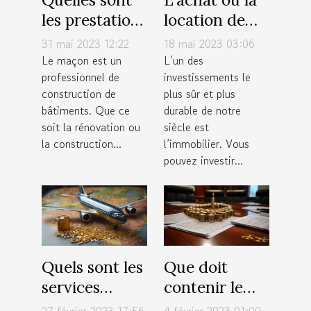
les prestations
location de
proposées par
résidence
31 mai 2023 12:22
18 mai 2023 03:06
un maçon ?
principale :
Le maçon est un
L’un des
professionnel de
investissements le
quels sont nos
construction de
plus sûr et plus
avis à ce sujet
bâtiments. Que ce
durable de notre
?
soit la rénovation ou
siècle est
la construction...
l’immobilier. Vous
pouvez investir...
Quels sont les
Que doit
services
contenir le
proposés par
règlement
27 février 2023 17:56
4 février 2023 01:00