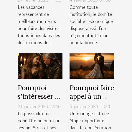
une agence
intérieur du
Les vacances
Comme toute
représentent de
institution, le comité
de tourisme ?
CSE ?
meilleurs moments
social et économique
pour faire des visites
dispose aussi d’un
touristiques dans des
règlement intérieur
destinations de...
pour la bonne...
Pourquoi
Pourquoi faire
s'intéresser à
appel à un
ses
photographe
21 janvier 2023 12:46
5 janvier 2023 11:24
descendants ?
à Annemasse
La possibilité de
Un mariage est une
connaître aujourd'hui
étape importante
pour un
ses ancêtres et ses
dans la consécration
mariage ?