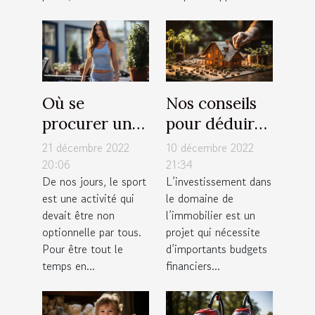
Où se
Nos conseils
procurer un
pour déduire
tapis de
facilement
21 décembre 2022
10 décembre 2022
course pliable
votre capacité
20:06
21:34
De nos jours, le sport
L’investissement dans
à moindre
d’emprunt
est une activité qui
le domaine de
coût ?
immobilier
devait être non
l’immobilier est un
optionnelle par tous.
projet qui nécessite
Pour être tout le
d’importants budgets
temps en...
financiers...