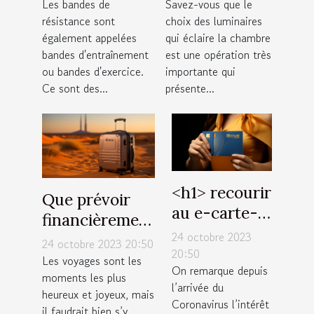
Les bandes de
Savez-vous que le
chambre ?
résistance sont
choix des luminaires
également appelées
qui éclaire la chambre
bandes d'entraînement
est une opération très
ou bandes d'exercice.
importante qui
Ce sont des...
présente...
˂h1˃ recourir
Que prévoir
au e-carte-
financièrement
bleue : quels
24 octobre 2023
pour un
24 octobre 2023 20:50
avantages
20:50
voyage à
Les voyages sont les
On remarque depuis
˂/h1˃
moments les plus
Dubaï ?
l’arrivée du
heureux et joyeux, mais
Coronavirus l’intérêt
il faudrait bien s’y