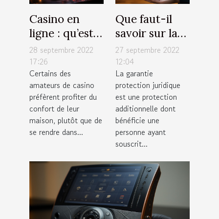
Casino en
Que faut-il
ligne : qu’est-
savoir sur la
ce qu’il faut
garantie
28 septembre 2022
27 septembre 2022
savoir sur les
protection
17:26
12:04
Certains des
La garantie
techniques de
juridique pour
amateurs de casino
protection juridique
jeu ?
votre
préfèrent profiter du
est une protection
assurance
confort de leur
additionnelle dont
habitation ?
maison, plutôt que de
bénéficie une
se rendre dans...
personne ayant
souscrit...