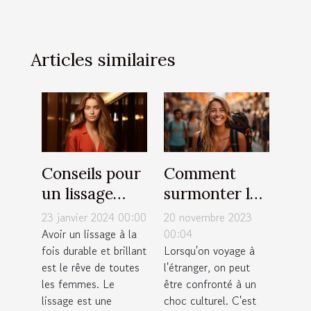
Articles similaires
Conseils pour
Comment
un lissage
surmonter le
durable et
choc culturel
23 janvier 2024 00:00
20 novembre 2023
brillant : top
lors d'un
Avoir un lissage à la
00:04
fois durable et brillant
Lorsqu'on voyage à
10 des astuces
voyage
est le rêve de toutes
l'étranger, on peut
les femmes. Le
être confronté à un
lissage est une
choc culturel. C'est