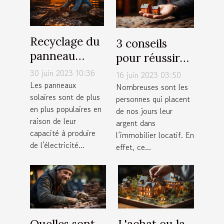
Recyclage du
3 conseils
panneau
pour réussir
solaire : qu'en
votre
30 juin 2023 10:36
16 juin 2023 03:50
est-il
Les panneaux
investissement
Nombreuses sont les
solaires sont de plus
vraiment ?
personnes qui placent
locatif
en plus populaires en
de nos jours leur
raison de leur
argent dans
capacité à produire
l’immobilier locatif. En
de l'électricité...
effet, ce...
Quelles sont
L'achat ou la