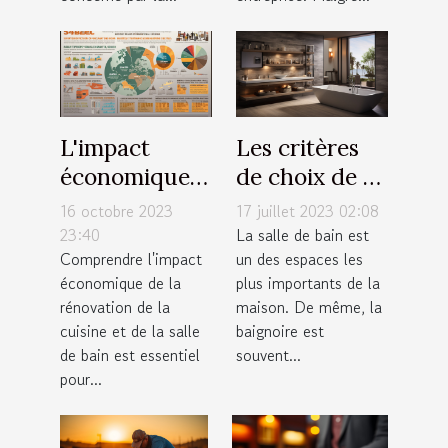
L'impact
Les critères
économique
de choix de sa
de la
baignoire de
16 octobre 2023
17 juillet 2023 02:08
rénovation de
salle de bain
23:40
La salle de bain est
Comprendre l'impact
un des espaces les
cuisine et
économique de la
plus importants de la
salle de bain
rénovation de la
maison. De même, la
cuisine et de la salle
baignoire est
de bain est essentiel
souvent...
pour...