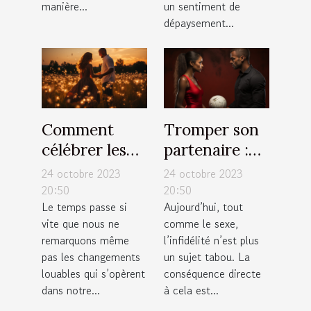
manière...
un sentiment de
dépaysement...
Comment
Tromper son
célébrer les
partenaire :
moments
est-ce la
24 octobre 2023
24 octobre 2023
importants de
meilleure
20:50
20:50
Le temps passe si
Aujourd’hui, tout
votre vie ?
solution ?
vite que nous ne
comme le sexe,
remarquons même
l’infidélité n’est plus
pas les changements
un sujet tabou. La
louables qui s’opèrent
conséquence directe
dans notre...
à cela est...