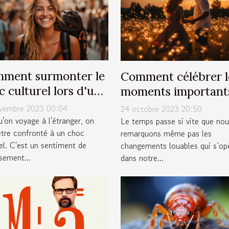
ment surmonter le
Comment célébrer l
c culturel lors d'un
moments important
age
votre vie ?
vembre 2023 00:04
24 octobre 2023 20:50
'on voyage à l'étranger, on
Le temps passe si vite que nou
être confronté à un choc
remarquons même pas les
el. C'est un sentiment de
changements louables qui s’op
sement...
dans notre...