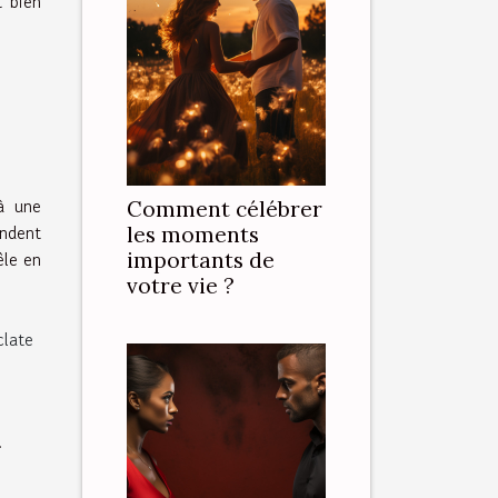
t bien
à une
Comment célébrer
andent
les moments
êle en
importants de
votre vie ?
clate
s.