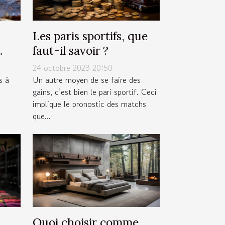
Les paris sportifs, que
faut-il savoir ?
 ?
24 octobre 2023 20:50
s à
Un autre moyen de se faire des
gains, c’est bien le pari sportif. Ceci
implique le pronostic des matchs
que...
Quoi choisir comme