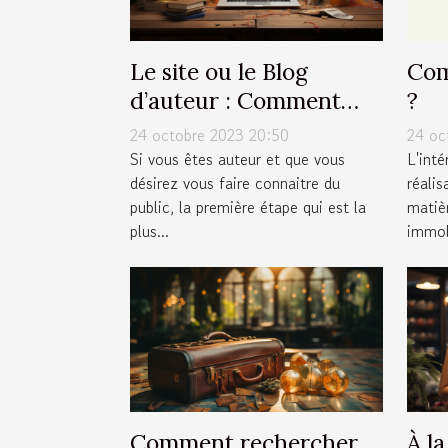
Le site ou le Blog
Com
d’auteur : Comment
?
s’en occuper pour une
24 octobre 2023 20:50
24 oc
large visibilité ?
Si vous êtes auteur et que vous
L'inté
désirez vous faire connaitre du
réalis
public, la première étape qui est la
matiè
plus...
immobi
Comment rechercher
À l