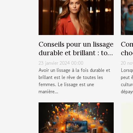
Conseils pour un lissage
Com
durable et brillant : top
cho
10 des astuces
voy
23 janvier 2024 00:00
20 no
Avoir un lissage à la fois durable et
Lorsqu
brillant est le rêve de toutes les
peut 
femmes. Le lissage est une
cultur
manière...
dépay