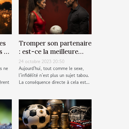
es
Tromper son partenaire
s de
: est-ce la meilleure
solution ?
24 octobre 2023 20:50
s ne
Aujourd’hui, tout comme le sexe,
l’infidélité n’est plus un sujet tabou.
èrent
La conséquence directe à cela est...