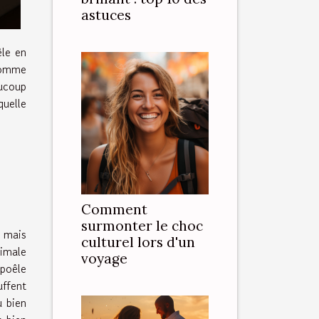
astuces
êle en
 comme
aucoup
uelle
Comment
surmonter le choc
, mais
culturel lors d'un
ximale
voyage
 poêle
uffent
u bien