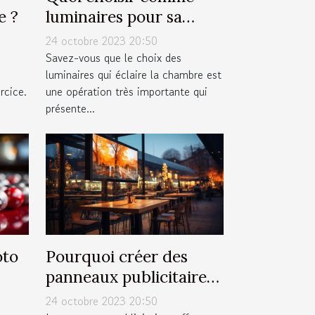
e ?
luminaires pour sa
chambre ?
24 octobre 2023 20:50
Savez-vous que le choix des
luminaires qui éclaire la chambre est
rcice.
une opération très importante qui
présente...
oto
Pourquoi créer des
panneaux publicitaires
pour votre entreprise ?
24 octobre 2023 20:50