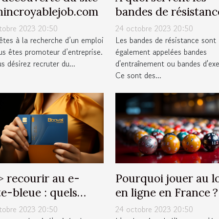
incroyablejob.com
bandes de résistanc
tobre 2023 20:50
24 octobre 2023 20:50
êtes à la recherche d’un emploi
Les bandes de résistance sont
us êtes promoteur d’entreprise.
également appelées bandes
s désirez recruter du...
d'entraînement ou bandes d'exe
Ce sont des...
˃ recourir au e-
Pourquoi jouer au l
te-bleue : quels
en ligne en France ?
ntages ˂/h1˃
tobre 2023 20:50
24 octobre 2023 20:50