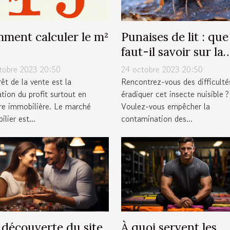
ment calculer le m²
Punaises de lit : que
faut-il savoir sur la
lutte antiparasitaire
tobre 2023 20:50
24 octobre 2023 20:50
rêt de la vente est la
Rencontrez-vous des difficulté
ation du profit surtout en
éradiquer cet insecte nuisible ?
re immobilière. Le marché
Voulez-vous empêcher la
lier est...
contamination des...
a découverte du site
À quoi servent les