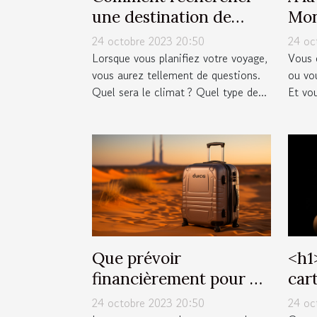
une destination de
Mon
voyage avant de partir ?
24 octobre 2023 20:50
24 oc
Lorsque vous planifiez votre voyage,
Vous 
vous aurez tellement de questions.
ou vo
Quel sera le climat ? Quel type de...
Et vou
Que prévoir
˂h1
financièrement pour un
car
voyage à Dubaï ?
ava
24 octobre 2023 20:50
24 oc