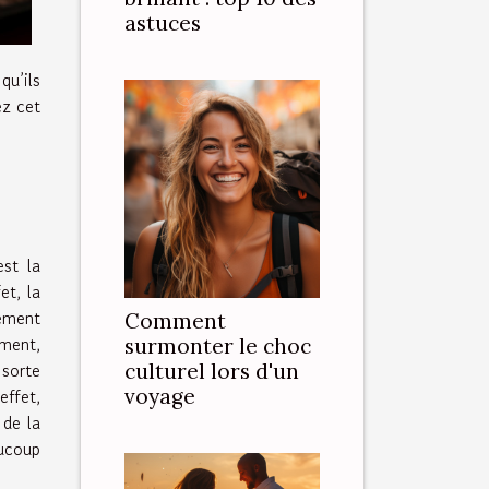
astuces
qu’ils
ez cet
est la
et, la
ement
Comment
ment,
surmonter le choc
 sorte
culturel lors d'un
voyage
effet,
 de la
aucoup