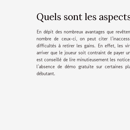
Quels sont les aspects
En dépit des nombreux avantages que revêtent 
nombre de ceux-ci, on peut citer l’inaccessib
difficultés à retirer les gains. En effet, le
arriver que le joueur soit contraint de payer 
est conseillé de lire minutieusement les notice
l’absence de démo gratuite sur certaines pl
débutant.