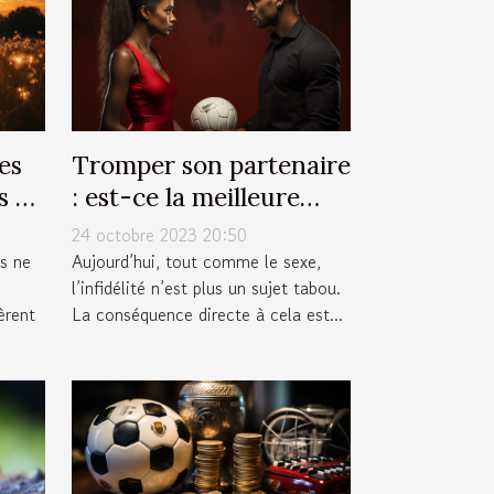
es
Tromper son partenaire
s de
: est-ce la meilleure
solution ?
24 octobre 2023 20:50
s ne
Aujourd’hui, tout comme le sexe,
l’infidélité n’est plus un sujet tabou.
èrent
La conséquence directe à cela est...