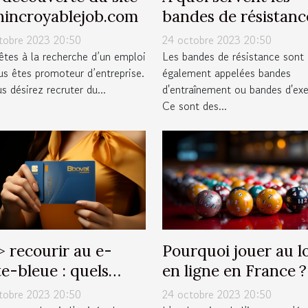
incroyablejob.com
bandes de résistanc
tobre 2023 20:50
24 octobre 2023 20:50
êtes à la recherche d’un emploi
Les bandes de résistance sont
us êtes promoteur d’entreprise.
également appelées bandes
s désirez recruter du...
d'entraînement ou bandes d'exe
Ce sont des...
˃ recourir au e-
Pourquoi jouer au l
te-bleue : quels
en ligne en France ?
ntages ˂/h1˃
tobre 2023 20:50
24 octobre 2023 20:50