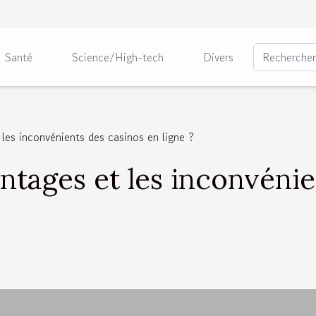
Santé
Science/High-tech
Divers
les inconvénients des casinos en ligne ?
antages et les inconvéni