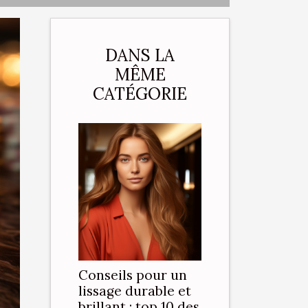
DANS LA
MÊME
CATÉGORIE
Conseils pour un
lissage durable et
brillant : top 10 des