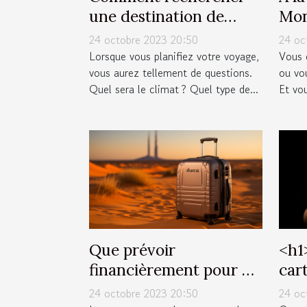
une destination de
Mon
voyage avant de partir ?
24 octobre 2023 20:50
24 oc
Lorsque vous planifiez votre voyage,
Vous 
vous aurez tellement de questions.
ou vo
Quel sera le climat ? Quel type de...
Et vou
Que prévoir
˂h1
financièrement pour un
car
voyage à Dubaï ?
ava
24 octobre 2023 20:50
24 oc