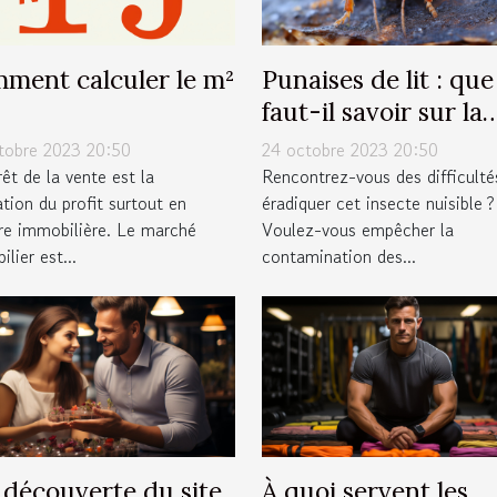
ment calculer le m²
Punaises de lit : que
faut-il savoir sur la
lutte antiparasitaire
tobre 2023 20:50
24 octobre 2023 20:50
rêt de la vente est la
Rencontrez-vous des difficulté
ation du profit surtout en
éradiquer cet insecte nuisible ?
re immobilière. Le marché
Voulez-vous empêcher la
lier est...
contamination des...
a découverte du site
À quoi servent les