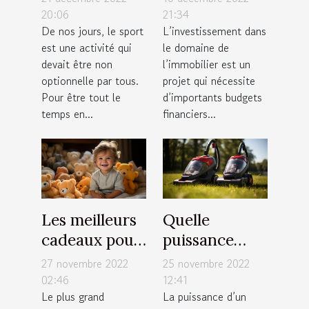
course pliable
votre capacité
20:06
21:34
De nos jours, le sport
L’investissement dans
à moindre
d’emprunt
est une activité qui
le domaine de
coût ?
immobilier
devait être non
l’immobilier est un
optionnelle par tous.
projet qui nécessite
Pour être tout le
d’importants budgets
temps en...
financiers...
Les meilleurs
Quelle
cadeaux pour
puissance
nourrisson
choisir pour
27 novembre 2022
25 novembre 2022
un aspirateur
02:46
12:41
Le plus grand
La puissance d’un
sans sac ?