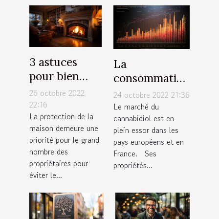
3 astuces
La
pour bien
consommation
protéger
de CBD Full
26 octobre 2022
24 octobre 2022 21:36
votre maison
22:16
Spectrum
Le marché du
La protection de la
cannabidiol est en
maison demeure une
plein essor dans les
priorité pour le grand
pays européens et en
nombre des
France. Ses
propriétaires pour
propriétés...
éviter le...