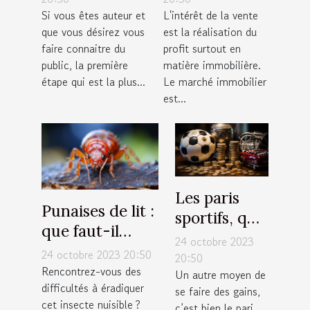
Si vous êtes auteur et
L'intérêt de la vente
pour une
que vous désirez vous
est la réalisation du
large
faire connaitre du
profit surtout en
visibilité ?
public, la première
matière immobilière.
étape qui est la plus...
Le marché immobilier
est...
Les paris
Punaises de lit :
sportifs, que
que faut-il
faut-il
24 octobre 2023
savoir sur la
24 octobre 2023 20:50
savoir ?
20:50
lutte
Rencontrez-vous des
Un autre moyen de
difficultés à éradiquer
antiparasitaire ?
se faire des gains,
cet insecte nuisible ?
c’est bien le pari