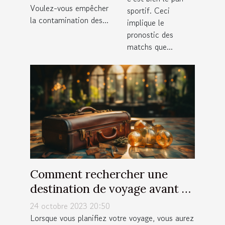
Voulez-vous empêcher
sportif. Ceci
la contamination des...
implique le
pronostic des
matchs que...
Comment rechercher une
destination de voyage avant de
partir ?
24 octobre 2023 20:50
Lorsque vous planifiez votre voyage, vous aurez