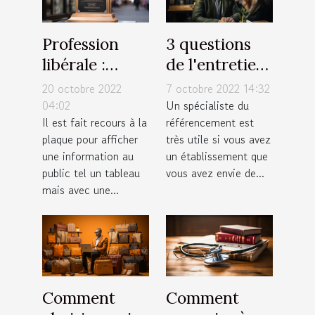
Profession
3 questions
libérale :
de l'entretien
Afficher une
d'embauche
20 octobre 2022
7 octobre 2022 14:32
plaque
d'un
04:02
Un spécialiste du
Il est fait recours à la
référencement est
expressive!
spécialiste
plaque pour afficher
très utile si vous avez
SEO
une information au
un établissement que
public tel un tableau
vous avez envie de...
mais avec une...
Comment
Comment