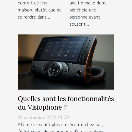
confort de leur
additionnelle dont
habitation ?
maison, plutôt que de
bénéficie une
se rendre dans...
personne ayant
souscrit...
Quelles sont les fonctionnalités
du Visiophone ?
26 septembre 2022 21:08
Afin de se sentir plus en sécurité chez soi,
l’idéal serait de se procurer d’un visiophone.