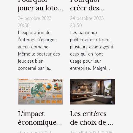
jouer au loto
créer des
en ligne en
panneaux
24 octobre 2023
24 octobre 2023
France ?
publicitaires
20:50
20:50
L’exploration de
Les panneaux
pour votre
l’internet n’épargne
publicitaires offrent
entreprise ?
aucun domaine.
plusieurs avantages à
Même le secteur des
ceux qui en font
jeux est bien
usage pour leur
concerné par la...
entreprise. Malgré...
L'impact
Les critères
économique
de choix de sa
de la
baignoire de
16 octobre 2023
17 juillet 2023 02:08