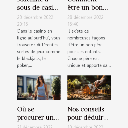
sous de casino
être un bon
: comment
père pour ses
28 décembre 2022
28 décembre 2022
fonctionne
enfants ?
20:16
16:40
Dans le casino en
Il existe de
cet appareil
ligne aujourd’hui, vous
nombreuses façons
électronique
trouverez différentes
d'être un bon père
de jeux ?
sortes de jeux comme
pour ses enfants.
le blackjack, le
Chaque père est
poker,...
unique et apporte sa...
Où se
Nos conseils
procurer un
pour déduire
tapis de
facilement
21 décembre 2022
10 décembre 2022