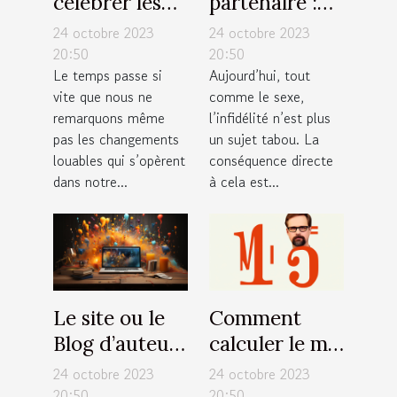
célébrer les
partenaire :
moments
est-ce la
24 octobre 2023
24 octobre 2023
importants de
meilleure
20:50
20:50
Le temps passe si
Aujourd’hui, tout
votre vie ?
solution ?
vite que nous ne
comme le sexe,
remarquons même
l’infidélité n’est plus
pas les changements
un sujet tabou. La
louables qui s’opèrent
conséquence directe
dans notre...
à cela est...
Le site ou le
Comment
Blog d’auteur
calculer le m²
: Comment
?
24 octobre 2023
24 octobre 2023
s’en occuper
20:50
20:50