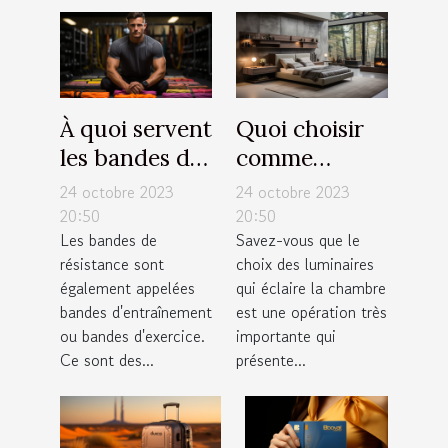
À quoi servent
Quoi choisir
les bandes de
comme
résistance ?
luminaires
24 octobre 2023
24 octobre 2023
pour sa
20:50
20:50
Les bandes de
Savez-vous que le
chambre ?
résistance sont
choix des luminaires
également appelées
qui éclaire la chambre
bandes d'entraînement
est une opération très
ou bandes d'exercice.
importante qui
Ce sont des...
présente...