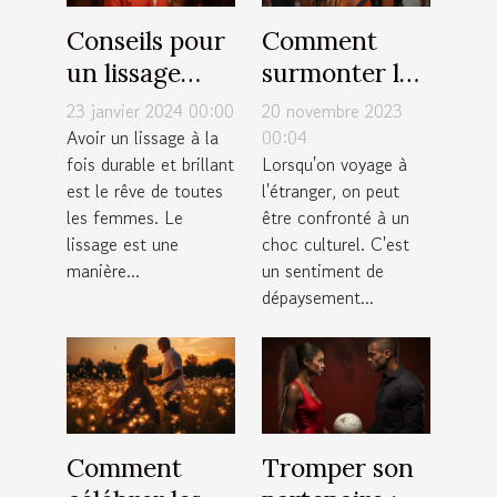
Conseils pour
Comment
un lissage
surmonter le
durable et
choc culturel
23 janvier 2024 00:00
20 novembre 2023
brillant : top
lors d'un
Avoir un lissage à la
00:04
fois durable et brillant
Lorsqu'on voyage à
10 des astuces
voyage
est le rêve de toutes
l'étranger, on peut
les femmes. Le
être confronté à un
lissage est une
choc culturel. C'est
manière...
un sentiment de
dépaysement...
Comment
Tromper son