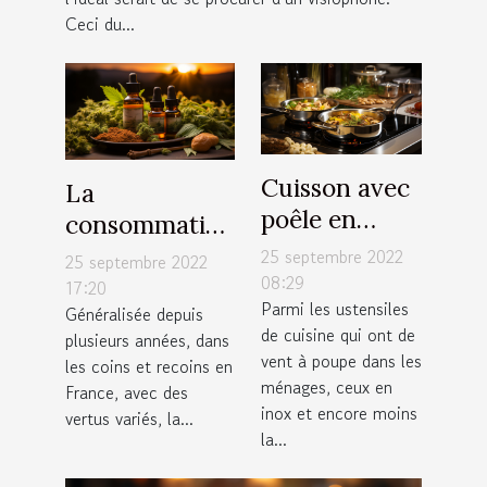
Ceci du...
Cuisson avec
La
poêle en
consommation
inox : Quelle
régulière du
25 septembre 2022
25 septembre 2022
est la
08:29
CBD est -elle
17:20
Parmi les ustensiles
température
Généralisée depuis
bonne pour la
de cuisine qui ont de
plusieurs années, dans
maximale qui
santé ?
vent à poupe dans les
les coins et recoins en
convient ?
ménages, ceux en
France, avec des
inox et encore moins
vertus variés, la...
la...