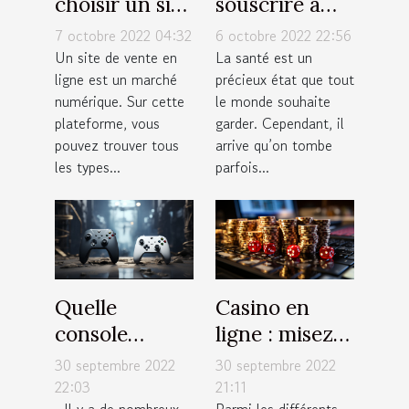
choisir un site
souscrire à
de vente en
une bonne
7 octobre 2022 04:32
6 octobre 2022 22:56
ligne ?
assurance
Un site de vente en
La santé est un
ligne est un marché
précieux état que tout
santé ?
numérique. Sur cette
le monde souhaite
plateforme, vous
garder. Cependant, il
pouvez trouver tous
arrive qu’on tombe
les types...
parfois...
Quelle
Casino en
console
ligne : misez
choisir entre
de petites
30 septembre 2022
30 septembre 2022
la PS5 et la
sommes
22:03
21:11
Il y a de nombreux
Parmi les différents