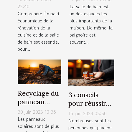
rénovation de
salle de bain
23:40
La salle de bain est
Comprendre l'impact
un des espaces les
cuisine et
économique de la
plus importants de la
salle de bain
rénovation de la
maison. De même, la
cuisine et de la salle
baignoire est
de bain est essentiel
souvent...
pour...
Recyclage du
3 conseils
panneau
pour réussir
solaire : qu'en
votre
30 juin 2023 10:36
16 juin 2023 03:50
est-il
Les panneaux
investissement
Nombreuses sont les
solaires sont de plus
vraiment ?
personnes qui placent
locatif