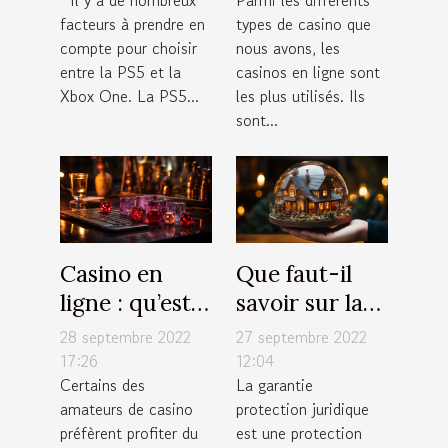
Xbox One ?
d’argent à
facteurs à prendre en
types de casino que
chaque fois
compte pour choisir
nous avons, les
entre la PS5 et la
casinos en ligne sont
Xbox One. La PS5...
les plus utilisés. Ils
sont...
Casino en
Que faut-il
ligne : qu’est-
savoir sur la
ce qu’il faut
garantie
28 septembre 2022
27 septembre 2022
savoir sur les
protection
17:26
12:04
Certains des
La garantie
techniques de
juridique pour
amateurs de casino
protection juridique
jeu ?
votre
préfèrent profiter du
est une protection
assurance