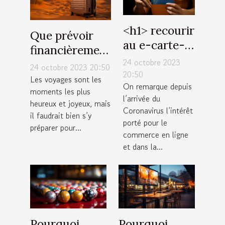
˂h1˃ recourir
Que prévoir
au e-carte-
financièrement
bleue : quels
24 octobre 2023
pour un
24 octobre 2023 20:50
avantages
20:50
voyage à
Les voyages sont les
On remarque depuis
˂/h1˃
moments les plus
Dubaï ?
l’arrivée du
heureux et joyeux, mais
Coronavirus l’intérêt
il faudrait bien s’y
porté pour le
préparer pour...
commerce en ligne
et dans la...
Pourquoi
Pourquoi