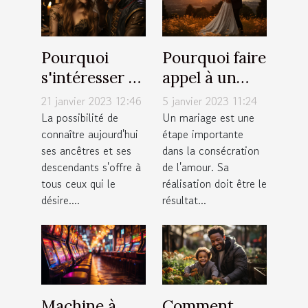
Pourquoi
Pourquoi faire
s'intéresser à
appel à un
ses
photographe
21 janvier 2023 12:46
5 janvier 2023 11:24
descendants ?
à Annemasse
La possibilité de
Un mariage est une
connaître aujourd'hui
étape importante
pour un
ses ancêtres et ses
dans la consécration
mariage ?
descendants s'offre à
de l'amour. Sa
tous ceux qui le
réalisation doit être le
désire....
résultat...
Machine à
Comment