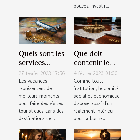
pouvez investir...
Quels sont les
Que doit
services
contenir le
proposés par
règlement
27 février 2023 17:56
4 février 2023 01:00
une agence
intérieur du
Les vacances
Comme toute
représentent de
institution, le comité
de tourisme ?
CSE ?
meilleurs moments
social et économique
pour faire des visites
dispose aussi d’un
touristiques dans des
règlement intérieur
destinations de...
pour la bonne...