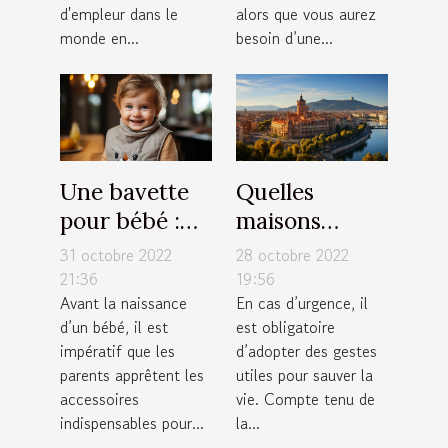
d'ici 2030
d'empleur dans le
alors que vous aurez
est-elle
monde en...
besoin d’une...
possible ?
Une bavette
Quelles
pour bébé :
maisons
Quel modèle
médicales de
31 octobre 2022
28 octobre 2022
de bavoir faut
garde
21:36
19:56
Avant la naissance
En cas d’urgence, il
il avoir pour
contacter à
d’un bébé, il est
est obligatoire
votre enfant ?
Toulouse ?
impératif que les
d’adopter des gestes
parents apprêtent les
utiles pour sauver la
accessoires
vie. Compte tenu de
indispensables pour...
la...