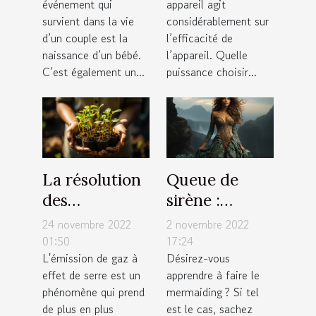
événement qui
appareil agit
survient dans la vie
considérablement sur
d’un couple est la
l’efficacité de
naissance d’un bébé.
l’appareil. Quelle
C’est également un...
puissance choisir...
La résolution
Queue de
des
sirène :
entreprises
quelques
24 novembre 2022
2 novembre 2022
vers une
critères pour
01:50
17:24
L'émission de gaz à
Désirez-vous
émission de
faire un bon
effet de serre est un
apprendre à faire le
zéro pourcent
choix
phénomène qui prend
mermaiding ? Si tel
de carbone
de plus en plus
est le cas, sachez