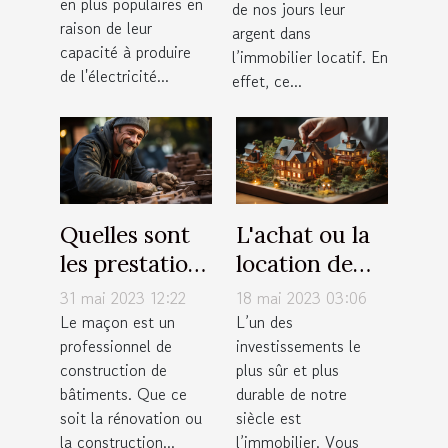
en plus populaires en
de nos jours leur
raison de leur
argent dans
capacité à produire
l’immobilier locatif. En
de l'électricité...
effet, ce...
Quelles sont
L'achat ou la
les prestations
location de
proposées par
résidence
31 mai 2023 12:22
18 mai 2023 03:06
un maçon ?
principale :
Le maçon est un
L’un des
professionnel de
investissements le
quels sont nos
construction de
plus sûr et plus
avis à ce sujet
bâtiments. Que ce
durable de notre
?
soit la rénovation ou
siècle est
la construction...
l’immobilier. Vous