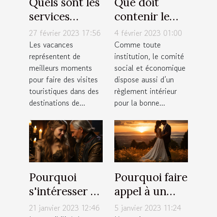
Quels sont les
Que doit
services
contenir le
proposés par
règlement
27 février 2023 17:56
4 février 2023 01:00
une agence
intérieur du
Les vacances
Comme toute
représentent de
institution, le comité
de tourisme ?
CSE ?
meilleurs moments
social et économique
pour faire des visites
dispose aussi d’un
touristiques dans des
règlement intérieur
destinations de...
pour la bonne...
Pourquoi
Pourquoi faire
s'intéresser à
appel à un
ses
photographe
21 janvier 2023 12:46
5 janvier 2023 11:24