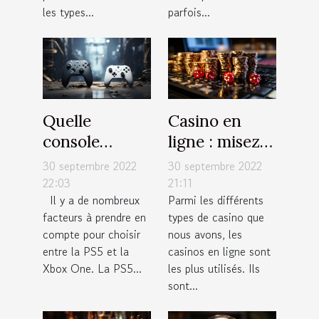
les types...
parfois...
Quelle
Casino en
console
ligne : misez
choisir entre
de petites
30 septembre 2022
30 septembre 2022
la PS5 et la
sommes
22:03
21:11
Il y a de nombreux
Parmi les différents
Xbox One ?
d’argent à
facteurs à prendre en
types de casino que
chaque fois
compte pour choisir
nous avons, les
entre la PS5 et la
casinos en ligne sont
Xbox One. La PS5...
les plus utilisés. Ils
sont...