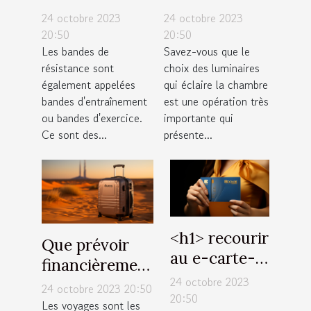
résistance ?
luminaires
24 octobre 2023
24 octobre 2023
pour sa
20:50
20:50
Les bandes de
Savez-vous que le
chambre ?
résistance sont
choix des luminaires
également appelées
qui éclaire la chambre
bandes d'entraînement
est une opération très
ou bandes d'exercice.
importante qui
Ce sont des...
présente...
˂h1˃ recourir
Que prévoir
au e-carte-
financièrement
bleue : quels
24 octobre 2023
pour un
24 octobre 2023 20:50
avantages
20:50
voyage à
Les voyages sont les