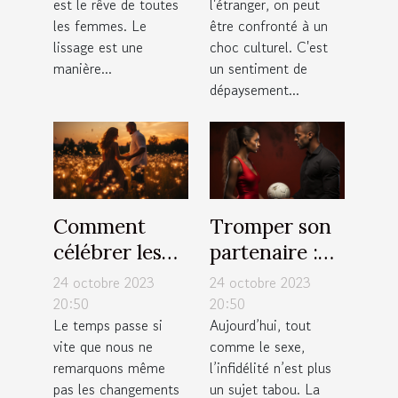
est le rêve de toutes
l'étranger, on peut
les femmes. Le
être confronté à un
lissage est une
choc culturel. C'est
manière...
un sentiment de
dépaysement...
Comment
Tromper son
célébrer les
partenaire :
moments
est-ce la
24 octobre 2023
24 octobre 2023
importants de
meilleure
20:50
20:50
Le temps passe si
Aujourd’hui, tout
votre vie ?
solution ?
vite que nous ne
comme le sexe,
remarquons même
l’infidélité n’est plus
pas les changements
un sujet tabou. La