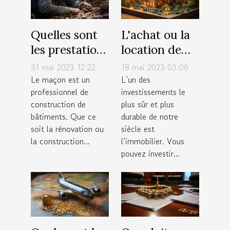
Quelles sont
L'achat ou la
les prestations
location de
proposées par
résidence
31 mai 2023 12:22
18 mai 2023 03:06
un maçon ?
principale :
Le maçon est un
L’un des
professionnel de
investissements le
quels sont nos
construction de
plus sûr et plus
avis à ce sujet
bâtiments. Que ce
durable de notre
?
soit la rénovation ou
siècle est
la construction...
l’immobilier. Vous
pouvez investir...