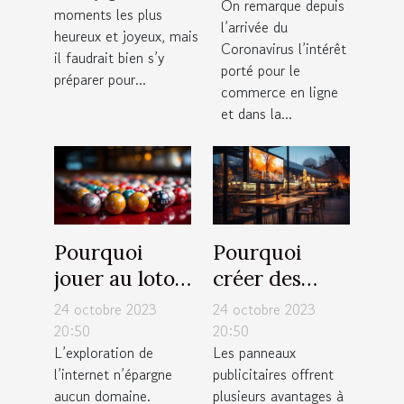
On remarque depuis
˂/h1˃
moments les plus
Dubaï ?
l’arrivée du
heureux et joyeux, mais
Coronavirus l’intérêt
il faudrait bien s’y
porté pour le
préparer pour...
commerce en ligne
et dans la...
Pourquoi
Pourquoi
jouer au loto
créer des
en ligne en
panneaux
24 octobre 2023
24 octobre 2023
France ?
publicitaires
20:50
20:50
L’exploration de
Les panneaux
pour votre
l’internet n’épargne
publicitaires offrent
entreprise ?
aucun domaine.
plusieurs avantages à