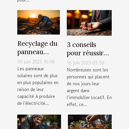
Recyclage du
3 conseils
panneau
pour réussir
solaire : qu'en
votre
30 juin 2023 10:36
16 juin 2023 03:50
est-il
Les panneaux
investissement
Nombreuses sont les
solaires sont de plus
vraiment ?
personnes qui placent
locatif
en plus populaires en
de nos jours leur
raison de leur
argent dans
capacité à produire
l’immobilier locatif. En
de l'électricité...
effet, ce...