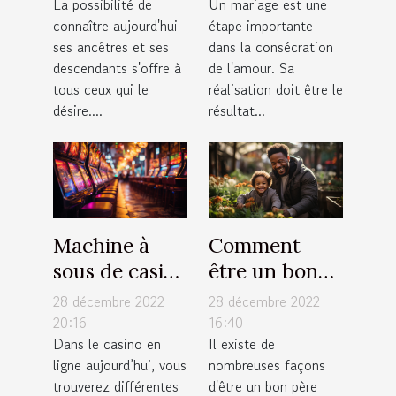
descendants ?
à Annemasse
La possibilité de
Un mariage est une
connaître aujourd'hui
étape importante
pour un
ses ancêtres et ses
dans la consécration
mariage ?
descendants s'offre à
de l'amour. Sa
tous ceux qui le
réalisation doit être le
désire....
résultat...
Machine à
Comment
sous de casino
être un bon
: comment
père pour ses
28 décembre 2022
28 décembre 2022
fonctionne
enfants ?
20:16
16:40
Dans le casino en
Il existe de
cet appareil
ligne aujourd’hui, vous
nombreuses façons
électronique
trouverez différentes
d'être un bon père