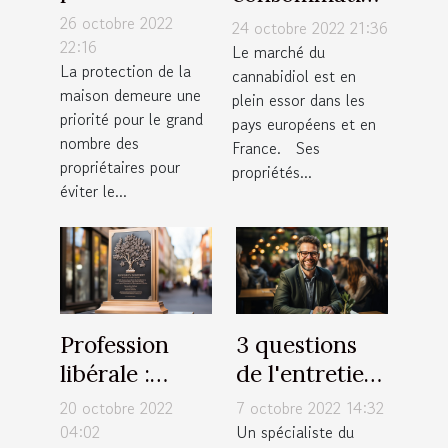
protéger
de CBD Full
26 octobre 2022
24 octobre 2022 21:36
votre maison
22:16
Spectrum
Le marché du
La protection de la
cannabidiol est en
maison demeure une
plein essor dans les
priorité pour le grand
pays européens et en
nombre des
France. Ses
propriétaires pour
propriétés...
éviter le...
Profession
3 questions
libérale :
de l'entretien
Afficher une
d'embauche
20 octobre 2022
7 octobre 2022 14:32
plaque
d'un
04:02
Un spécialiste du