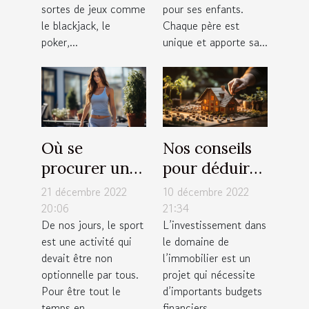
de jeux ?
sortes de jeux comme
pour ses enfants.
le blackjack, le
Chaque père est
poker,...
unique et apporte sa...
Où se
Nos conseils
procurer un
pour déduire
tapis de
facilement
21 décembre 2022
10 décembre 2022
course pliable
votre capacité
20:06
21:34
De nos jours, le sport
L’investissement dans
à moindre
d’emprunt
est une activité qui
le domaine de
coût ?
immobilier
devait être non
l’immobilier est un
optionnelle par tous.
projet qui nécessite
Pour être tout le
d’importants budgets
temps en...
financiers...