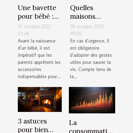
Une bavette
Quelles
pour bébé :
maisons
Quel modèle
médicales de
31 octobre 2022
28 octobre 2022
de bavoir faut
garde
21:36
19:56
Avant la naissance
En cas d’urgence, il
il avoir pour
contacter à
d’un bébé, il est
est obligatoire
votre enfant ?
Toulouse ?
impératif que les
d’adopter des gestes
parents apprêtent les
utiles pour sauver la
accessoires
vie. Compte tenu de
indispensables pour...
la...
3 astuces
La
pour bien
consommation