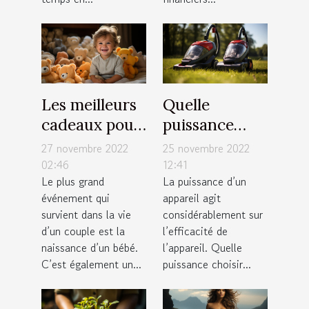
Les meilleurs
Quelle
cadeaux pour
puissance
nourrisson
choisir pour
27 novembre 2022
25 novembre 2022
un aspirateur
02:46
12:41
Le plus grand
La puissance d’un
sans sac ?
événement qui
appareil agit
survient dans la vie
considérablement sur
d’un couple est la
l’efficacité de
naissance d’un bébé.
l’appareil. Quelle
C’est également un...
puissance choisir...