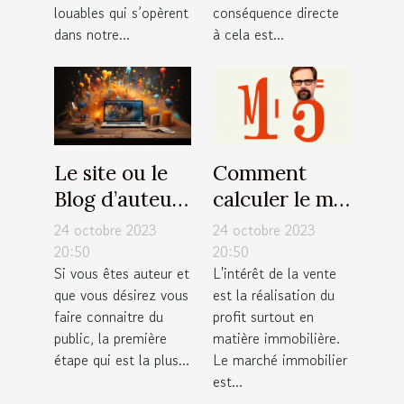
louables qui s’opèrent
conséquence directe
dans notre...
à cela est...
Le site ou le
Comment
Blog d’auteur
calculer le m²
: Comment
?
24 octobre 2023
24 octobre 2023
s’en occuper
20:50
20:50
Si vous êtes auteur et
L'intérêt de la vente
pour une
que vous désirez vous
est la réalisation du
large
faire connaitre du
profit surtout en
visibilité ?
public, la première
matière immobilière.
étape qui est la plus...
Le marché immobilier
est...