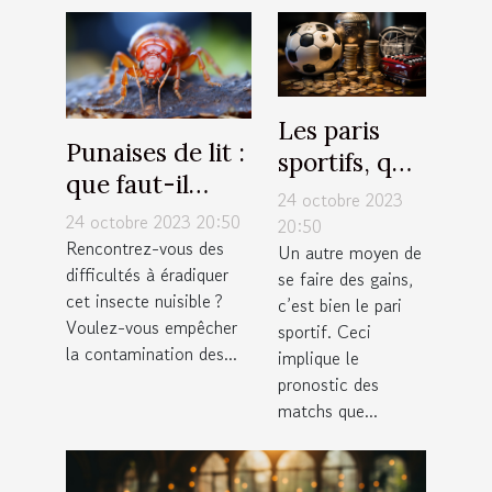
Les paris
Punaises de lit :
sportifs, que
que faut-il
faut-il
24 octobre 2023
savoir sur la
24 octobre 2023 20:50
savoir ?
20:50
lutte
Rencontrez-vous des
Un autre moyen de
difficultés à éradiquer
antiparasitaire ?
se faire des gains,
cet insecte nuisible ?
c’est bien le pari
Voulez-vous empêcher
sportif. Ceci
la contamination des...
implique le
pronostic des
matchs que...