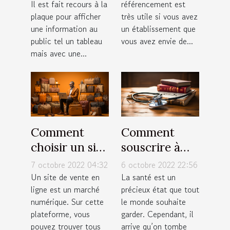
Il est fait recours à la
référencement est
expressive!
spécialiste
plaque pour afficher
très utile si vous avez
SEO
une information au
un établissement que
public tel un tableau
vous avez envie de...
mais avec une...
Comment
Comment
choisir un site
souscrire à
de vente en
une bonne
7 octobre 2022 04:32
6 octobre 2022 22:56
ligne ?
assurance
Un site de vente en
La santé est un
ligne est un marché
précieux état que tout
santé ?
numérique. Sur cette
le monde souhaite
plateforme, vous
garder. Cependant, il
pouvez trouver tous
arrive qu’on tombe