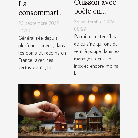
Cuisson avec
La
poêle en
consommation
inox : Quelle
régulière du
25 septembre 2022
25 septembre 2022
est la
08:29
CBD est -elle
17:20
Parmi les ustensiles
température
Généralisée depuis
bonne pour la
de cuisine qui ont de
plusieurs années, dans
maximale qui
santé ?
vent à poupe dans les
les coins et recoins en
convient ?
ménages, ceux en
France, avec des
inox et encore moins
vertus variés, la...
la...