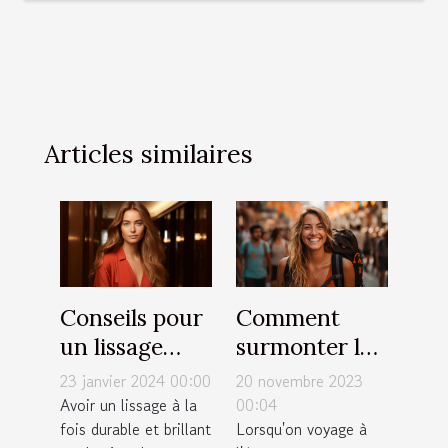
Articles similaires
Conseils pour
Comment
un lissage
surmonter le
durable et
choc culturel
23 janvier 2024 00:00
20 novembre 2023
brillant : top
lors d'un
Avoir un lissage à la
00:04
fois durable et brillant
Lorsqu'on voyage à
10 des astuces
voyage