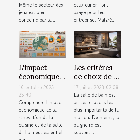
Même le secteur des
ceux qui en font
jeux est bien
usage pour leur
concerné par la...
entreprise. Malgré...
L'impact
Les critères
économique
de choix de sa
de la
baignoire de
16 octobre 2023
17 juillet 2023 02:08
rénovation de
salle de bain
23:40
La salle de bain est
Comprendre l'impact
un des espaces les
cuisine et
économique de la
plus importants de la
salle de bain
rénovation de la
maison. De même, la
cuisine et de la salle
baignoire est
de bain est essentiel
souvent...
pour...