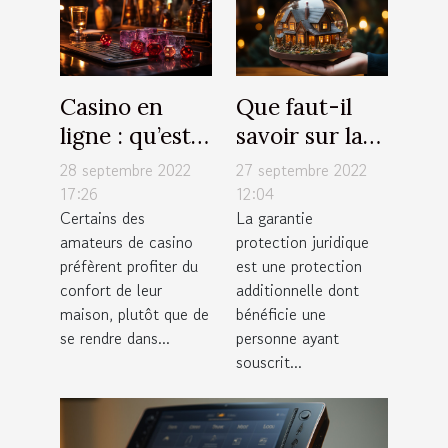
Casino en
Que faut-il
ligne : qu’est-
savoir sur la
ce qu’il faut
garantie
28 septembre 2022
27 septembre 2022
savoir sur les
protection
17:26
12:04
Certains des
La garantie
techniques de
juridique pour
amateurs de casino
protection juridique
jeu ?
votre
préfèrent profiter du
est une protection
assurance
confort de leur
additionnelle dont
habitation ?
maison, plutôt que de
bénéficie une
se rendre dans...
personne ayant
souscrit...