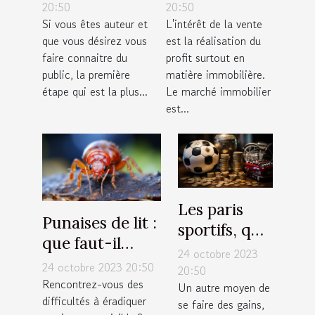
s’en occuper
20:50
20:50
Si vous êtes auteur et
L'intérêt de la vente
pour une
que vous désirez vous
est la réalisation du
large
faire connaitre du
profit surtout en
visibilité ?
public, la première
matière immobilière.
étape qui est la plus...
Le marché immobilier
est...
Les paris
Punaises de lit :
sportifs, que
que faut-il
faut-il
24 octobre 2023
savoir sur la
24 octobre 2023 20:50
savoir ?
20:50
lutte
Rencontrez-vous des
Un autre moyen de
difficultés à éradiquer
antiparasitaire ?
se faire des gains,