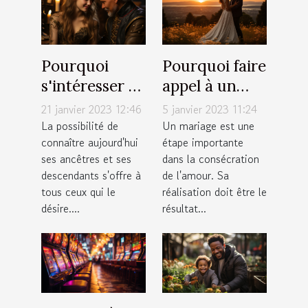
Pourquoi
Pourquoi faire
s'intéresser à
appel à un
ses
photographe
21 janvier 2023 12:46
5 janvier 2023 11:24
descendants ?
à Annemasse
La possibilité de
Un mariage est une
connaître aujourd'hui
étape importante
pour un
ses ancêtres et ses
dans la consécration
mariage ?
descendants s'offre à
de l'amour. Sa
tous ceux qui le
réalisation doit être le
désire....
résultat...