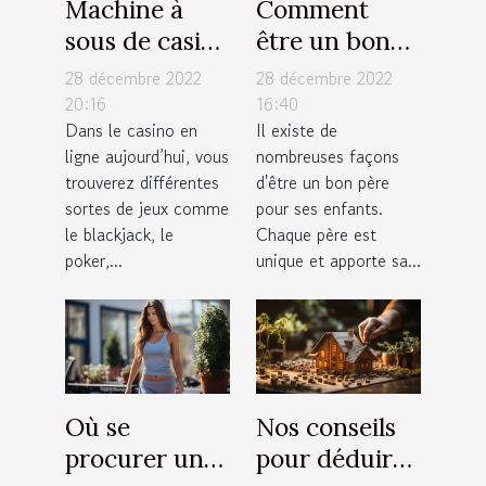
Machine à
Comment
sous de casino
être un bon
: comment
père pour ses
28 décembre 2022
28 décembre 2022
fonctionne
enfants ?
20:16
16:40
Dans le casino en
Il existe de
cet appareil
ligne aujourd’hui, vous
nombreuses façons
électronique
trouverez différentes
d'être un bon père
de jeux ?
sortes de jeux comme
pour ses enfants.
le blackjack, le
Chaque père est
poker,...
unique et apporte sa...
Où se
Nos conseils
procurer un
pour déduire