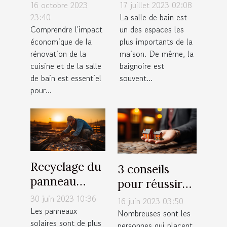
de la
baignoire de
16 octobre 2023
17 juillet 2023 02:08
rénovation de
salle de bain
23:40
La salle de bain est
Comprendre l'impact
un des espaces les
cuisine et
économique de la
plus importants de la
salle de bain
rénovation de la
maison. De même, la
cuisine et de la salle
baignoire est
de bain est essentiel
souvent...
pour...
Recyclage du
3 conseils
panneau
pour réussir
solaire : qu'en
votre
30 juin 2023 10:36
16 juin 2023 03:50
est-il
Les panneaux
investissement
Nombreuses sont les
solaires sont de plus
vraiment ?
personnes qui placent