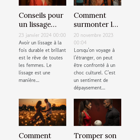
Conseils pour
Comment
un lissage
surmonter le
durable et
choc culturel
23 janvier 2024 00:00
20 novembre 2023
brillant : top
lors d'un
Avoir un lissage à la
00:04
fois durable et brillant
Lorsqu'on voyage à
10 des astuces
voyage
est le rêve de toutes
l'étranger, on peut
les femmes. Le
être confronté à un
lissage est une
choc culturel. C'est
manière...
un sentiment de
dépaysement...
Comment
Tromper son