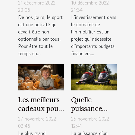
tapis de
facilement
21 décembre 2022
10 décembre 2022
course pliable
votre capacité
20:06
21:34
De nos jours, le sport
L’investissement dans
à moindre
d’emprunt
est une activité qui
le domaine de
coût ?
immobilier
devait être non
l’immobilier est un
optionnelle par tous.
projet qui nécessite
Pour être tout le
d’importants budgets
temps en...
financiers...
Les meilleurs
Quelle
cadeaux pour
puissance
nourrisson
choisir pour
27 novembre 2022
25 novembre 2022
un aspirateur
02:46
12:41
Le plus grand
La puissance d’un
sans sac ?