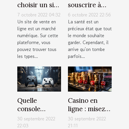
choisir un site
souscrire à
de vente en
une bonne
7 octobre 2022 04:32
6 octobre 2022 22:56
ligne ?
assurance
Un site de vente en
La santé est un
ligne est un marché
précieux état que tout
santé ?
numérique. Sur cette
le monde souhaite
plateforme, vous
garder. Cependant, il
pouvez trouver tous
arrive qu’on tombe
les types...
parfois...
Quelle
Casino en
console
ligne : misez
choisir entre
de petites
30 septembre 2022
30 septembre 2022
la PS5 et la
sommes
22:03
21:11