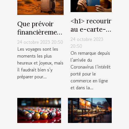
˂h1˃ recourir
Que prévoir
au e-carte-
financièrement
bleue : quels
24 octobre 2023
pour un
24 octobre 2023 20:50
avantages
20:50
voyage à
Les voyages sont les
On remarque depuis
˂/h1˃
moments les plus
Dubaï ?
l’arrivée du
heureux et joyeux, mais
Coronavirus l’intérêt
il faudrait bien s’y
porté pour le
préparer pour...
commerce en ligne
et dans la...