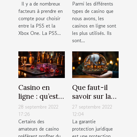
Il y a de nombreux
Parmi les différents
Xbox One ?
d’argent à
facteurs à prendre en
types de casino que
chaque fois
compte pour choisir
nous avons, les
entre la PS5 et la
casinos en ligne sont
Xbox One. La PS5...
les plus utilisés. Ils
sont...
Casino en
Que faut-il
ligne : qu’est-
savoir sur la
ce qu’il faut
garantie
28 septembre 2022
27 septembre 2022
savoir sur les
protection
17:26
12:04
Certains des
La garantie
techniques de
juridique pour
amateurs de casino
protection juridique
jeu ?
votre
préfèrent profiter du
est une protection