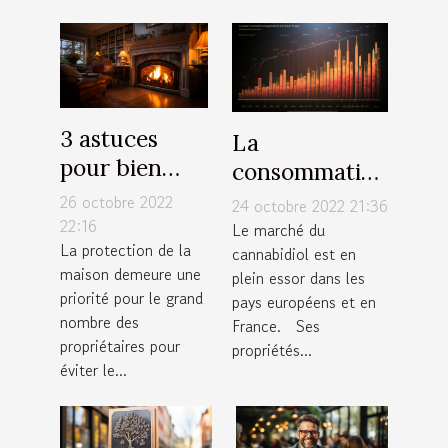
3 astuces
La
pour bien
consommation
protéger
de CBD Full
26 octobre 2022
24 octobre 2022 21:36
votre maison
22:16
Spectrum
Le marché du
La protection de la
cannabidiol est en
maison demeure une
plein essor dans les
priorité pour le grand
pays européens et en
nombre des
France. Ses
propriétaires pour
propriétés...
éviter le...