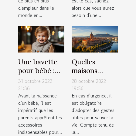
de plus en plus
est le cas, sachez
d'ici 2030
d'empleur dans le
alors que vous aurez
est-elle
monde en...
besoin d’une...
possible ?
Une bavette
Quelles
pour bébé :
maisons
Quel modèle
médicales de
31 octobre 2022
28 octobre 2022
de bavoir faut
garde
21:36
19:56
Avant la naissance
En cas d’urgence, il
il avoir pour
contacter à
d’un bébé, il est
est obligatoire
votre enfant ?
Toulouse ?
impératif que les
d’adopter des gestes
parents apprêtent les
utiles pour sauver la
accessoires
vie. Compte tenu de
indispensables pour...
la...