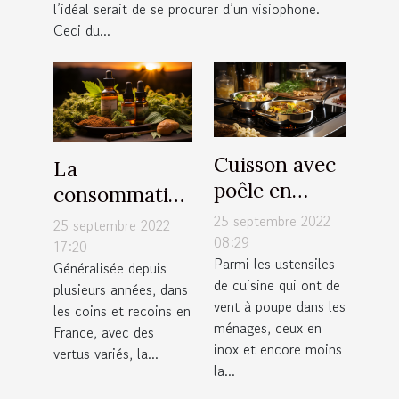
l’idéal serait de se procurer d’un visiophone.
Ceci du...
Cuisson avec
La
poêle en
consommation
inox : Quelle
régulière du
25 septembre 2022
25 septembre 2022
est la
08:29
CBD est -elle
17:20
Parmi les ustensiles
température
Généralisée depuis
bonne pour la
de cuisine qui ont de
plusieurs années, dans
maximale qui
santé ?
vent à poupe dans les
les coins et recoins en
convient ?
ménages, ceux en
France, avec des
inox et encore moins
vertus variés, la...
la...