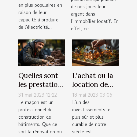
locatif
en plus populaires en
de nos jours leur
raison de leur
argent dans
capacité à produire
l’immobilier locatif. En
de l'électricité...
effet, ce...
Quelles sont
L'achat ou la
les prestations
location de
proposées par
résidence
31 mai 2023 12:22
18 mai 2023 03:06
un maçon ?
principale :
Le maçon est un
L’un des
professionnel de
investissements le
quels sont nos
construction de
plus sûr et plus
avis à ce sujet
bâtiments. Que ce
durable de notre
?
soit la rénovation ou
siècle est