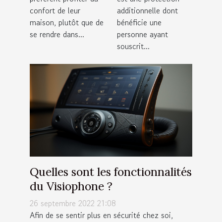
assurance
confort de leur
additionnelle dont
habitation ?
maison, plutôt que de
bénéficie une
se rendre dans...
personne ayant
souscrit...
Quelles sont les fonctionnalités
du Visiophone ?
26 septembre 2022 21:08
Afin de se sentir plus en sécurité chez soi,