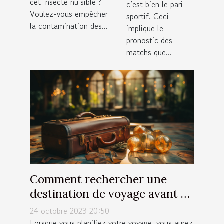
cet insecte nuisible ?
c’est bien le pari
Voulez-vous empêcher
sportif. Ceci
la contamination des...
implique le
pronostic des
matchs que...
Comment rechercher une
destination de voyage avant de
partir ?
24 octobre 2023 20:50
Lorsque vous planifiez votre voyage, vous aurez