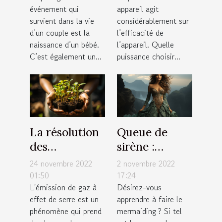
événement qui
appareil agit
survient dans la vie
considérablement sur
d’un couple est la
l’efficacité de
naissance d’un bébé.
l’appareil. Quelle
C’est également un...
puissance choisir...
La résolution
Queue de
des
sirène :
entreprises
quelques
24 novembre 2022
2 novembre 2022
vers une
critères pour
01:50
17:24
L'émission de gaz à
Désirez-vous
émission de
faire un bon
effet de serre est un
apprendre à faire le
zéro pourcent
choix
phénomène qui prend
mermaiding ? Si tel
de carbone