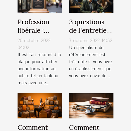
Profession
3 questions
libérale :
de l'entretien
Afficher une
d'embauche
20 octobre 2022
7 octobre 2022 14:32
plaque
d'un
04:02
Un spécialiste du
Il est fait recours à la
référencement est
expressive!
spécialiste
plaque pour afficher
très utile si vous avez
SEO
une information au
un établissement que
public tel un tableau
vous avez envie de...
mais avec une...
Comment
Comment