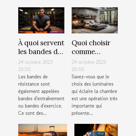
À quoi servent
Quoi choisir
les bandes de
comme
résistance ?
luminaires
24 octobre 2023
24 octobre 2023
pour sa
20:50
20:50
Les bandes de
Savez-vous que le
chambre ?
résistance sont
choix des luminaires
également appelées
qui éclaire la chambre
bandes d'entraînement
est une opération très
ou bandes d'exercice.
importante qui
Ce sont des...
présente...