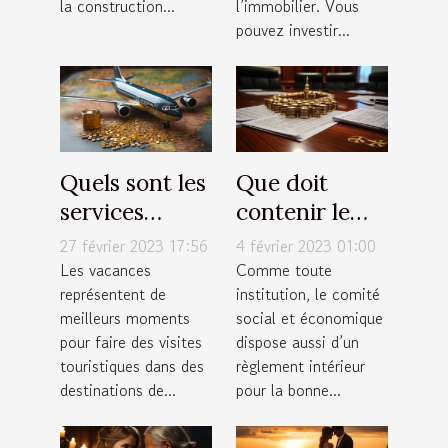
la construction...
l’immobilier. Vous
pouvez investir...
Quels sont les
Que doit
services
contenir le
proposés par
règlement
27 février 2023 17:56
4 février 2023 01:00
une agence
intérieur du
Les vacances
Comme toute
représentent de
institution, le comité
de tourisme ?
CSE ?
meilleurs moments
social et économique
pour faire des visites
dispose aussi d’un
touristiques dans des
règlement intérieur
destinations de...
pour la bonne...