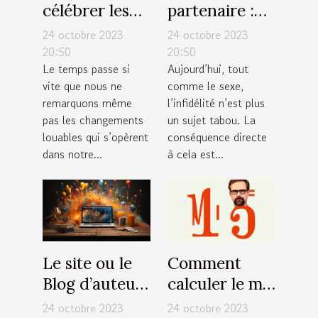
célébrer les
partenaire :
moments
est-ce la
24 octobre 2023
24 octobre 2023
importants de
meilleure
20:50
20:50
Le temps passe si
Aujourd’hui, tout
votre vie ?
solution ?
vite que nous ne
comme le sexe,
remarquons même
l’infidélité n’est plus
pas les changements
un sujet tabou. La
louables qui s’opèrent
conséquence directe
dans notre...
à cela est...
Le site ou le
Comment
Blog d’auteur
calculer le m²
: Comment
?
24 octobre 2023
24 octobre 2023