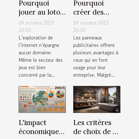
Pourquoi
Pourquoi
jouer au loto
créer des
en ligne en
panneaux
24 octobre 2023
24 octobre 2023
France ?
publicitaires
20:50
20:50
L’exploration de
Les panneaux
pour votre
l’internet n’épargne
publicitaires offrent
entreprise ?
aucun domaine.
plusieurs avantages à
Même le secteur des
ceux qui en font
jeux est bien
usage pour leur
concerné par la...
entreprise. Malgré...
L'impact
Les critères
économique
de choix de sa