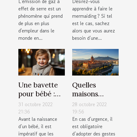
L'émission de gaz à
Désirez-vous
émission de
faire un bon
effet de serre est un
apprendre à faire le
zéro pourcent
choix
phénomène qui prend
mermaiding ? Si tel
de carbone
de plus en plus
est le cas, sachez
d'ici 2030
d'empleur dans le
alors que vous aurez
est-elle
monde en...
besoin d’une...
possible ?
Une bavette
Quelles
pour bébé :
maisons
Quel modèle
médicales de
31 octobre 2022
28 octobre 2022
de bavoir faut
garde
21:36
19:56
Avant la naissance
En cas d’urgence, il
il avoir pour
contacter à
d’un bébé, il est
est obligatoire
votre enfant ?
Toulouse ?
impératif que les
d’adopter des gestes