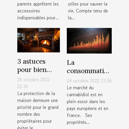
parents apprêtent les
utiles pour sauver la
accessoires
vie. Compte tenu de
indispensables pour...
la...
3 astuces
La
pour bien
consommation
protéger
de CBD Full
26 octobre 2022
24 octobre 2022 21:36
votre maison
22:16
Spectrum
Le marché du
La protection de la
cannabidiol est en
maison demeure une
plein essor dans les
priorité pour le grand
pays européens et en
nombre des
France. Ses
propriétaires pour
propriétés...
éviter le...