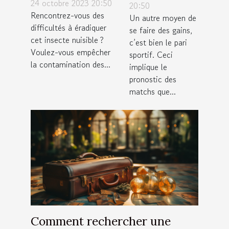
savoir sur la
24 octobre 2023 20:50
savoir ?
20:50
lutte
Rencontrez-vous des
Un autre moyen de
difficultés à éradiquer
antiparasitaire ?
se faire des gains,
cet insecte nuisible ?
c’est bien le pari
Voulez-vous empêcher
sportif. Ceci
la contamination des...
implique le
pronostic des
matchs que...
Comment rechercher une