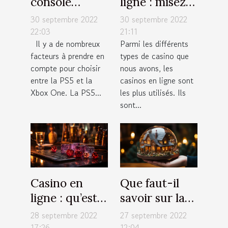
console
ligne : misez
choisir entre
de petites
30 septembre 2022
30 septembre 2022
la PS5 et la
sommes
22:03
21:11
Il y a de nombreux
Parmi les différents
Xbox One ?
d’argent à
facteurs à prendre en
types de casino que
chaque fois
compte pour choisir
nous avons, les
entre la PS5 et la
casinos en ligne sont
Xbox One. La PS5...
les plus utilisés. Ils
sont...
Casino en
Que faut-il
ligne : qu’est-
savoir sur la
ce qu’il faut
garantie
28 septembre 2022
27 septembre 2022
savoir sur les
protection
17:26
12:04