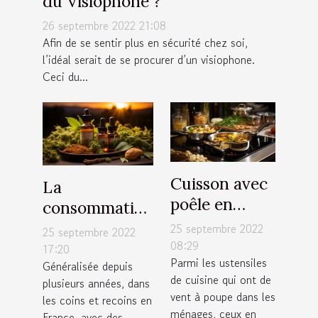
du Visiophone ?
26 septembre 2022 21:08
Afin de se sentir plus en sécurité chez soi,
l’idéal serait de se procurer d’un visiophone.
Ceci du...
Cuisson avec
La
poêle en
consommation
inox : Quelle
régulière du
25 septembre 2022
25 septembre 2022
est la
08:29
CBD est -elle
17:20
Parmi les ustensiles
température
Généralisée depuis
bonne pour la
de cuisine qui ont de
plusieurs années, dans
maximale qui
santé ?
vent à poupe dans les
les coins et recoins en
convient ?
ménages, ceux en
France, avec des