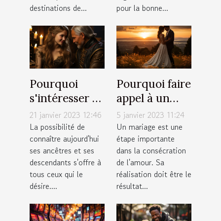
destinations de...
pour la bonne...
Pourquoi
Pourquoi faire
s'intéresser à
appel à un
ses
photographe
21 janvier 2023 12:46
5 janvier 2023 11:24
descendants ?
à Annemasse
La possibilité de
Un mariage est une
connaître aujourd'hui
étape importante
pour un
ses ancêtres et ses
dans la consécration
mariage ?
descendants s'offre à
de l'amour. Sa
tous ceux qui le
réalisation doit être le
désire....
résultat...