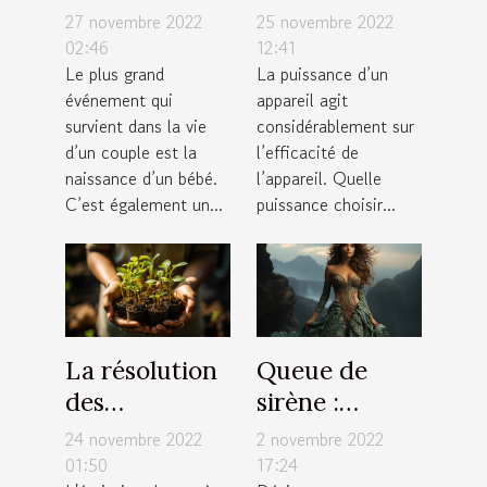
nourrisson
choisir pour
27 novembre 2022
25 novembre 2022
un aspirateur
02:46
12:41
Le plus grand
La puissance d’un
sans sac ?
événement qui
appareil agit
survient dans la vie
considérablement sur
d’un couple est la
l’efficacité de
naissance d’un bébé.
l’appareil. Quelle
C’est également un...
puissance choisir...
La résolution
Queue de
des
sirène :
entreprises
quelques
24 novembre 2022
2 novembre 2022
vers une
critères pour
01:50
17:24