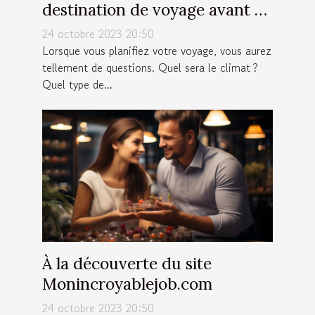
destination de voyage avant de
partir ?
24 octobre 2023 20:50
Lorsque vous planifiez votre voyage, vous aurez
tellement de questions. Quel sera le climat ?
Quel type de...
À la découverte du site
Monincroyablejob.com
24 octobre 2023 20:50