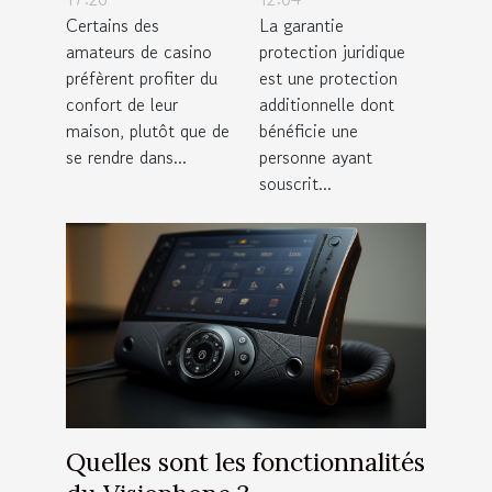
Certains des
La garantie
techniques de
juridique pour
amateurs de casino
protection juridique
jeu ?
votre
préfèrent profiter du
est une protection
assurance
confort de leur
additionnelle dont
habitation ?
maison, plutôt que de
bénéficie une
se rendre dans...
personne ayant
souscrit...
Quelles sont les fonctionnalités