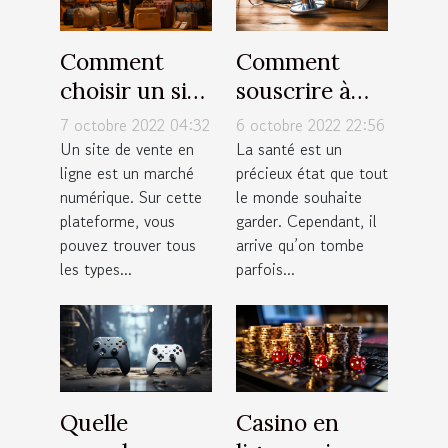
Comment
Comment
choisir un site
souscrire à
de vente en
une bonne
7 octobre 2022 04:32
6 octobre 2022 22:56
ligne ?
assurance
Un site de vente en
La santé est un
ligne est un marché
précieux état que tout
santé ?
numérique. Sur cette
le monde souhaite
plateforme, vous
garder. Cependant, il
pouvez trouver tous
arrive qu’on tombe
les types...
parfois...
Quelle
Casino en