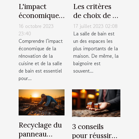
L'impact
Les critères
économique
de choix de sa
de la
baignoire de
16 octobre 2023
17 juillet 2023 02:08
rénovation de
salle de bain
23:40
La salle de bain est
Comprendre l'impact
un des espaces les
cuisine et
économique de la
plus importants de la
salle de bain
rénovation de la
maison. De même, la
cuisine et de la salle
baignoire est
de bain est essentiel
souvent...
pour...
Recyclage du
3 conseils
panneau
pour réussir