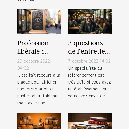
Profession
3 questions
libérale :
de l'entretien
Afficher une
d'embauche
20 octobre 2022
7 octobre 2022 14:32
plaque
d'un
04:02
Un spécialiste du
Il est fait recours à la
référencement est
expressive!
spécialiste
plaque pour afficher
très utile si vous avez
SEO
une information au
un établissement que
public tel un tableau
vous avez envie de...
mais avec une...