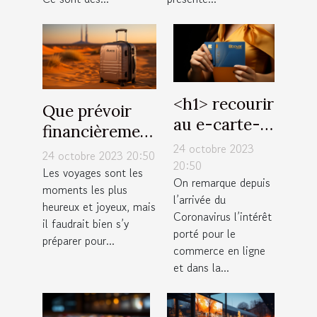
˂h1˃ recourir
Que prévoir
au e-carte-
financièrement
bleue : quels
24 octobre 2023
pour un
24 octobre 2023 20:50
avantages
20:50
voyage à
Les voyages sont les
On remarque depuis
˂/h1˃
moments les plus
Dubaï ?
l’arrivée du
heureux et joyeux, mais
Coronavirus l’intérêt
il faudrait bien s’y
porté pour le
préparer pour...
commerce en ligne
et dans la...