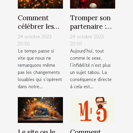
Comment
Tromper son
célébrer les
partenaire :
moments
est-ce la
24 octobre 2023
24 octobre 2023
importants de
meilleure
20:50
20:50
Le temps passe si
Aujourd’hui, tout
votre vie ?
solution ?
vite que nous ne
comme le sexe,
remarquons même
l’infidélité n’est plus
pas les changements
un sujet tabou. La
louables qui s’opèrent
conséquence directe
dans notre...
à cela est...
Le site ou le
Comment