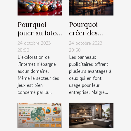
Pourquoi
Pourquoi
jouer au loto
créer des
en ligne en
panneaux
24 octobre 2023
24 octobre 2023
France ?
publicitaires
20:50
20:50
L’exploration de
Les panneaux
pour votre
l’internet n’épargne
publicitaires offrent
entreprise ?
aucun domaine.
plusieurs avantages à
Même le secteur des
ceux qui en font
jeux est bien
usage pour leur
concerné par la...
entreprise. Malgré...