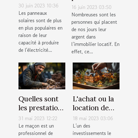
solaire : qu'en
votre
30 juin 2023 10:36
16 juin 2023 03:50
est-il
Les panneaux
investissement
Nombreuses sont les
solaires sont de plus
vraiment ?
personnes qui placent
locatif
en plus populaires en
de nos jours leur
raison de leur
argent dans
capacité à produire
l’immobilier locatif. En
de l'électricité...
effet, ce...
Quelles sont
L'achat ou la
les prestations
location de
proposées par
résidence
31 mai 2023 12:22
18 mai 2023 03:06
un maçon ?
principale :
Le maçon est un
L’un des
professionnel de
investissements le
quels sont nos