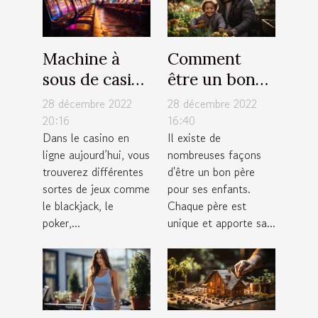
Machine à
Comment
sous de casino
être un bon
: comment
père pour ses
28 décembre 2022
28 décembre 2022
fonctionne
enfants ?
20:16
16:40
Dans le casino en
Il existe de
cet appareil
ligne aujourd’hui, vous
nombreuses façons
électronique
trouverez différentes
d'être un bon père
de jeux ?
sortes de jeux comme
pour ses enfants.
le blackjack, le
Chaque père est
poker,...
unique et apporte sa...