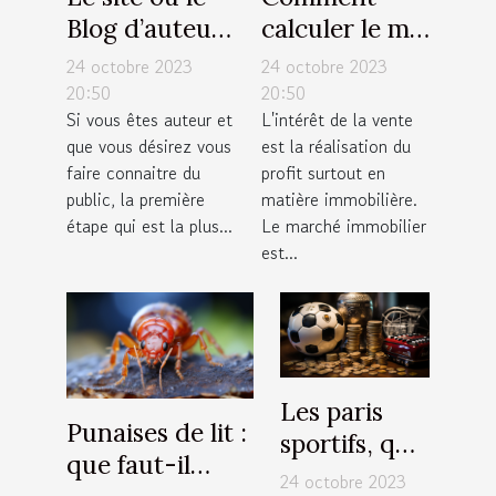
Blog d’auteur
calculer le m²
: Comment
?
24 octobre 2023
24 octobre 2023
s’en occuper
20:50
20:50
Si vous êtes auteur et
L'intérêt de la vente
pour une
que vous désirez vous
est la réalisation du
large
faire connaitre du
profit surtout en
visibilité ?
public, la première
matière immobilière.
étape qui est la plus...
Le marché immobilier
est...
Les paris
Punaises de lit :
sportifs, que
que faut-il
faut-il
24 octobre 2023