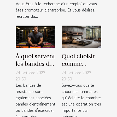
Vous êtes à la recherche d’un emploi ou vous
êtes promoteur d’entreprise. Et vous désirez
recruter du...
À quoi servent
Quoi choisir
les bandes de
comme
résistance ?
luminaires
24 octobre 2023
24 octobre 2023
pour sa
20:50
20:50
Les bandes de
Savez-vous que le
chambre ?
résistance sont
choix des luminaires
également appelées
qui éclaire la chambre
bandes d'entraînement
est une opération très
ou bandes d'exercice.
importante qui
Ce sont des...
présente...