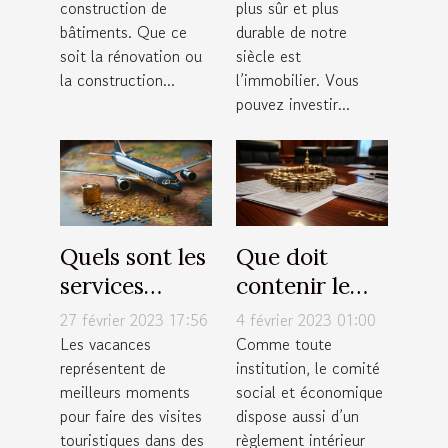
construction de
plus sûr et plus
avis à ce sujet
bâtiments. Que ce
durable de notre
?
soit la rénovation ou
siècle est
la construction...
l’immobilier. Vous
pouvez investir...
Quels sont les
Que doit
services
contenir le
proposés par
règlement
27 février 2023 17:56
4 février 2023 01:00
une agence
intérieur du
Les vacances
Comme toute
représentent de
institution, le comité
de tourisme ?
CSE ?
meilleurs moments
social et économique
pour faire des visites
dispose aussi d’un
touristiques dans des
règlement intérieur