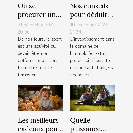
Où se
Nos conseils
procurer un
pour déduire
tapis de
facilement
21 décembre 2022
10 décembre 2022
course pliable
votre capacité
20:06
21:34
De nos jours, le sport
L’investissement dans
à moindre
d’emprunt
est une activité qui
le domaine de
coût ?
immobilier
devait être non
l’immobilier est un
optionnelle par tous.
projet qui nécessite
Pour être tout le
d’importants budgets
temps en...
financiers...
Les meilleurs
Quelle
cadeaux pour
puissance