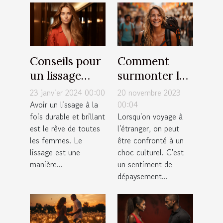
Conseils pour
Comment
un lissage
surmonter le
durable et
choc culturel
23 janvier 2024 00:00
20 novembre 2023
brillant : top
lors d'un
Avoir un lissage à la
00:04
fois durable et brillant
Lorsqu'on voyage à
10 des astuces
voyage
est le rêve de toutes
l'étranger, on peut
les femmes. Le
être confronté à un
lissage est une
choc culturel. C'est
manière...
un sentiment de
dépaysement...