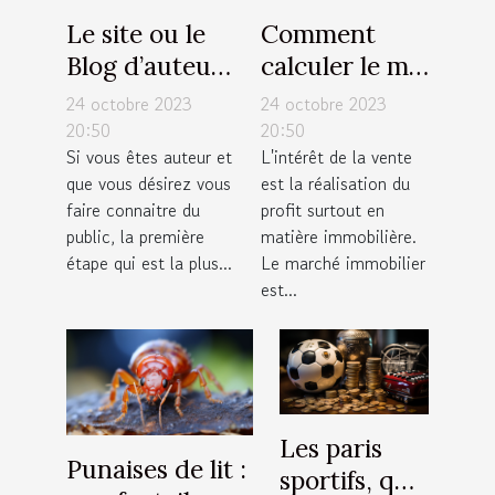
Le site ou le
Comment
Blog d’auteur
calculer le m²
: Comment
?
24 octobre 2023
24 octobre 2023
s’en occuper
20:50
20:50
Si vous êtes auteur et
L'intérêt de la vente
pour une
que vous désirez vous
est la réalisation du
large
faire connaitre du
profit surtout en
visibilité ?
public, la première
matière immobilière.
étape qui est la plus...
Le marché immobilier
est...
Les paris
Punaises de lit :
sportifs, que