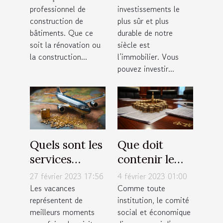
professionnel de
investissements le
quels sont nos
construction de
plus sûr et plus
avis à ce sujet
bâtiments. Que ce
durable de notre
?
soit la rénovation ou
siècle est
la construction...
l’immobilier. Vous
pouvez investir...
Quels sont les
Que doit
services
contenir le
proposés par
règlement
27 février 2023 17:56
4 février 2023 01:00
une agence
intérieur du
Les vacances
Comme toute
représentent de
institution, le comité
de tourisme ?
CSE ?
meilleurs moments
social et économique