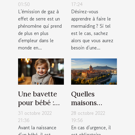
vers une
critères pour
01:50
17:24
L'émission de gaz à
Désirez-vous
émission de
faire un bon
effet de serre est un
apprendre à faire le
zéro pourcent
choix
phénomène qui prend
mermaiding ? Si tel
de carbone
de plus en plus
est le cas, sachez
d'ici 2030
d'empleur dans le
alors que vous aurez
est-elle
monde en...
besoin d’une...
possible ?
Une bavette
Quelles
pour bébé :
maisons
Quel modèle
médicales de
31 octobre 2022
28 octobre 2022
de bavoir faut
garde
21:36
19:56
Avant la naissance
En cas d’urgence, il
il avoir pour
contacter à
d’un bébé, il est
est obligatoire