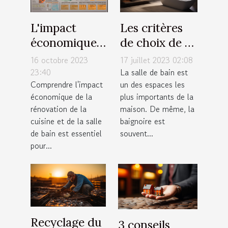
L'impact
Les critères
économique
de choix de sa
de la
baignoire de
16 octobre 2023
17 juillet 2023 02:08
rénovation de
salle de bain
23:40
La salle de bain est
Comprendre l'impact
un des espaces les
cuisine et
économique de la
plus importants de la
salle de bain
rénovation de la
maison. De même, la
cuisine et de la salle
baignoire est
de bain est essentiel
souvent...
pour...
Recyclage du
3 conseils