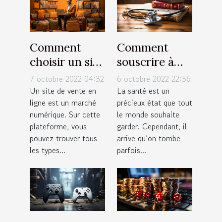
Comment
Comment
choisir un site
souscrire à
de vente en
une bonne
7 octobre 2022 04:32
6 octobre 2022 22:56
ligne ?
assurance
Un site de vente en
La santé est un
ligne est un marché
précieux état que tout
santé ?
numérique. Sur cette
le monde souhaite
plateforme, vous
garder. Cependant, il
pouvez trouver tous
arrive qu’on tombe
les types...
parfois...