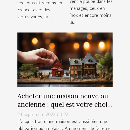
vent à poupe dans les
les coins et recoins en
convient ?
ménages, ceux en
France, avec des
inox et encore moins
vertus variés, la...
la...
Acheter une maison neuve ou
ancienne : quel est votre choix
?
24 septembre 2022 00:22
L’acquisition d’une maison est aussi bien une
obligation qu’un plaisir. Au moment de faire ce