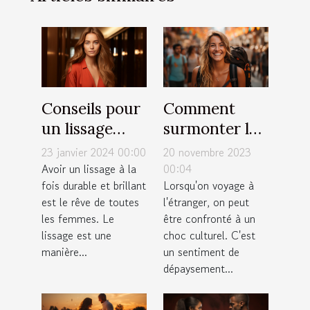
Conseils pour
Comment
un lissage
surmonter le
durable et
choc culturel
23 janvier 2024 00:00
20 novembre 2023
brillant : top
lors d'un
Avoir un lissage à la
00:04
fois durable et brillant
Lorsqu'on voyage à
10 des astuces
voyage
est le rêve de toutes
l'étranger, on peut
les femmes. Le
être confronté à un
lissage est une
choc culturel. C'est
manière...
un sentiment de
dépaysement...