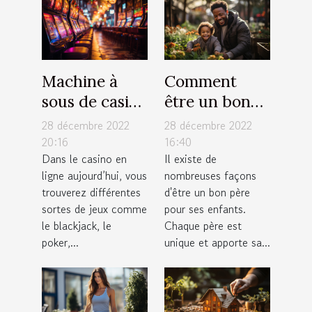
Machine à
Comment
sous de casino
être un bon
: comment
père pour ses
28 décembre 2022
28 décembre 2022
fonctionne
enfants ?
20:16
16:40
Dans le casino en
Il existe de
cet appareil
ligne aujourd’hui, vous
nombreuses façons
électronique
trouverez différentes
d'être un bon père
de jeux ?
sortes de jeux comme
pour ses enfants.
le blackjack, le
Chaque père est
poker,...
unique et apporte sa...