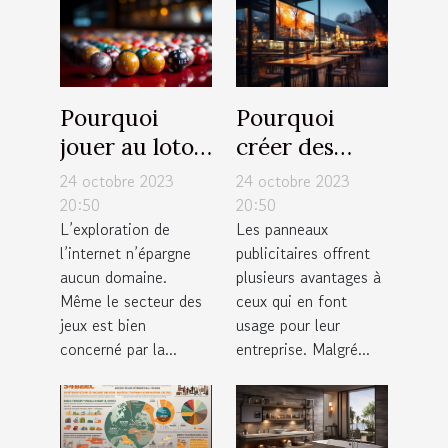
Pourquoi
Pourquoi
jouer au loto
créer des
en ligne en
panneaux
24 octobre 2023
24 octobre 2023
France ?
publicitaires
20:50
20:50
L’exploration de
Les panneaux
pour votre
l’internet n’épargne
publicitaires offrent
entreprise ?
aucun domaine.
plusieurs avantages à
Même le secteur des
ceux qui en font
jeux est bien
usage pour leur
concerné par la...
entreprise. Malgré...