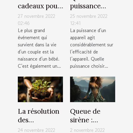
cadeaux pour
puissance
nourrisson
choisir pour
27 novembre 2022
25 novembre 2022
un aspirateur
02:46
12:41
Le plus grand
La puissance d’un
sans sac ?
événement qui
appareil agit
survient dans la vie
considérablement sur
d’un couple est la
l’efficacité de
naissance d’un bébé.
l’appareil. Quelle
C’est également un...
puissance choisir...
La résolution
Queue de
des
sirène :
entreprises
quelques
24 novembre 2022
2 novembre 2022