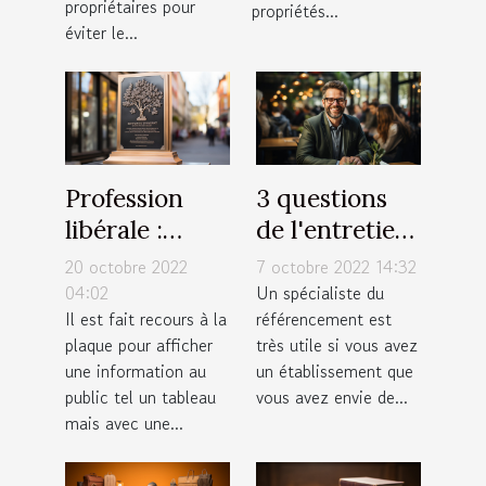
propriétaires pour
propriétés...
éviter le...
Profession
3 questions
libérale :
de l'entretien
Afficher une
d'embauche
20 octobre 2022
7 octobre 2022 14:32
plaque
d'un
04:02
Un spécialiste du
Il est fait recours à la
référencement est
expressive!
spécialiste
plaque pour afficher
très utile si vous avez
SEO
une information au
un établissement que
public tel un tableau
vous avez envie de...
mais avec une...