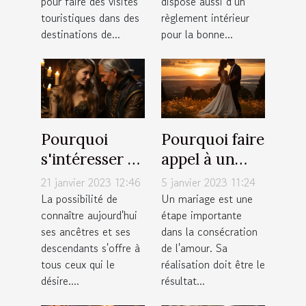
pour faire des visites
dispose aussi d’un
touristiques dans des
règlement intérieur
destinations de...
pour la bonne...
Pourquoi
Pourquoi faire
s'intéresser à
appel à un
ses
photographe
21 janvier 2023 12:46
5 janvier 2023 11:24
descendants ?
à Annemasse
La possibilité de
Un mariage est une
connaître aujourd'hui
étape importante
pour un
ses ancêtres et ses
dans la consécration
mariage ?
descendants s'offre à
de l'amour. Sa
tous ceux qui le
réalisation doit être le
désire....
résultat...