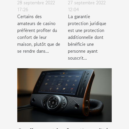
ce qu’il faut
garantie
28 septembre 2022
27 septembre 2022
savoir sur les
protection
17:26
12:04
Certains des
La garantie
techniques de
juridique pour
amateurs de casino
protection juridique
jeu ?
votre
préfèrent profiter du
est une protection
assurance
confort de leur
additionnelle dont
habitation ?
maison, plutôt que de
bénéficie une
se rendre dans...
personne ayant
souscrit...