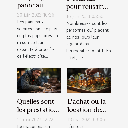
panneau
pour réussir
solaire : qu'en
votre
30 juin 2023 10:36
16 juin 2023 03:50
est-il
Les panneaux
investissement
Nombreuses sont les
solaires sont de plus
vraiment ?
personnes qui placent
locatif
en plus populaires en
de nos jours leur
raison de leur
argent dans
capacité à produire
l’immobilier locatif. En
de l'électricité...
effet, ce...
Quelles sont
L'achat ou la
les prestations
location de
proposées par
résidence
31 mai 2023 12:22
18 mai 2023 03:06
un maçon ?
principale :
Le maçon est un
L’un des