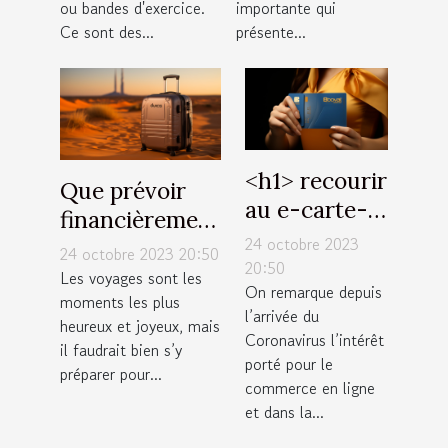
ou bandes d'exercice.
importante qui
Ce sont des...
présente...
˂h1˃ recourir
Que prévoir
au e-carte-
financièrement
bleue : quels
24 octobre 2023
pour un
24 octobre 2023 20:50
avantages
20:50
voyage à
Les voyages sont les
On remarque depuis
˂/h1˃
moments les plus
Dubaï ?
l’arrivée du
heureux et joyeux, mais
Coronavirus l’intérêt
il faudrait bien s’y
porté pour le
préparer pour...
commerce en ligne
et dans la...