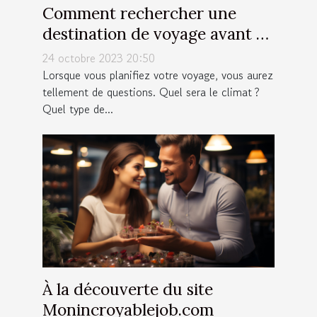
Comment rechercher une
destination de voyage avant de
partir ?
24 octobre 2023 20:50
Lorsque vous planifiez votre voyage, vous aurez
tellement de questions. Quel sera le climat ?
Quel type de...
À la découverte du site
Monincroyablejob.com