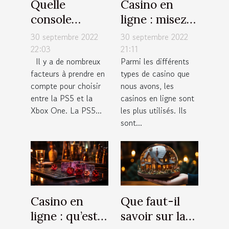
Quelle
Casino en
console
ligne : misez
choisir entre
de petites
30 septembre 2022
30 septembre 2022
la PS5 et la
sommes
22:03
21:11
Il y a de nombreux
Parmi les différents
Xbox One ?
d’argent à
facteurs à prendre en
types de casino que
chaque fois
compte pour choisir
nous avons, les
entre la PS5 et la
casinos en ligne sont
Xbox One. La PS5...
les plus utilisés. Ils
sont...
Casino en
Que faut-il
ligne : qu’est-
savoir sur la