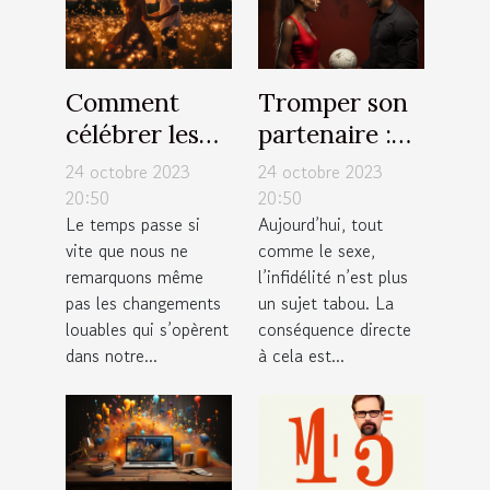
Comment
Tromper son
célébrer les
partenaire :
moments
est-ce la
24 octobre 2023
24 octobre 2023
importants de
meilleure
20:50
20:50
Le temps passe si
Aujourd’hui, tout
votre vie ?
solution ?
vite que nous ne
comme le sexe,
remarquons même
l’infidélité n’est plus
pas les changements
un sujet tabou. La
louables qui s’opèrent
conséquence directe
dans notre...
à cela est...