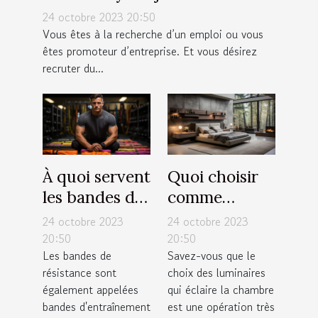
24 octobre 2023 20:50
Vous êtes à la recherche d’un emploi ou vous
êtes promoteur d’entreprise. Et vous désirez
recruter du...
À quoi servent
Quoi choisir
les bandes de
comme
résistance ?
luminaires
24 octobre 2023
24 octobre 2023
pour sa
20:50
20:50
Les bandes de
Savez-vous que le
chambre ?
résistance sont
choix des luminaires
également appelées
qui éclaire la chambre
bandes d'entraînement
est une opération très