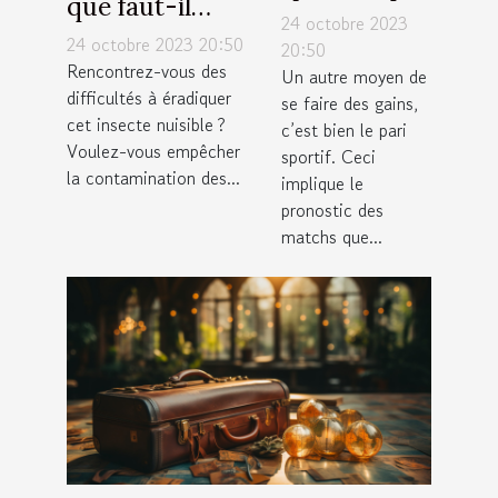
que faut-il
faut-il
24 octobre 2023
savoir sur la
24 octobre 2023 20:50
savoir ?
20:50
lutte
Rencontrez-vous des
Un autre moyen de
difficultés à éradiquer
antiparasitaire ?
se faire des gains,
cet insecte nuisible ?
c’est bien le pari
Voulez-vous empêcher
sportif. Ceci
la contamination des...
implique le
pronostic des
matchs que...