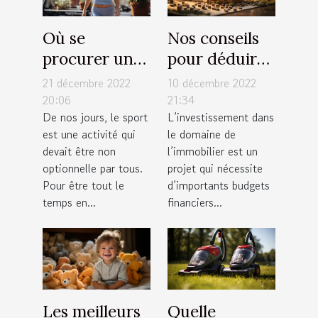
Où se
Nos conseils
procurer un
pour déduire
tapis de
facilement
21 décembre 2022
10 décembre 2022
course pliable
votre capacité
20:06
21:34
De nos jours, le sport
L’investissement dans
à moindre
d’emprunt
est une activité qui
le domaine de
coût ?
immobilier
devait être non
l’immobilier est un
optionnelle par tous.
projet qui nécessite
Pour être tout le
d’importants budgets
temps en...
financiers...
Les meilleurs
Quelle