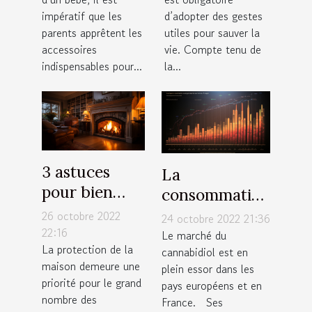
votre enfant ?
Toulouse ?
impératif que les
d’adopter des gestes
parents apprêtent les
utiles pour sauver la
accessoires
vie. Compte tenu de
indispensables pour...
la...
3 astuces
La
pour bien
consommation
protéger
de CBD Full
26 octobre 2022
24 octobre 2022 21:36
votre maison
22:16
Spectrum
Le marché du
La protection de la
cannabidiol est en
maison demeure une
plein essor dans les
priorité pour le grand
pays européens et en
nombre des
France. Ses