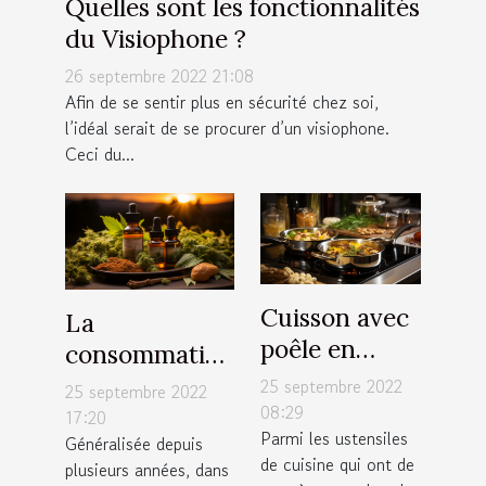
Quelles sont les fonctionnalités
du Visiophone ?
26 septembre 2022 21:08
Afin de se sentir plus en sécurité chez soi,
l’idéal serait de se procurer d’un visiophone.
Ceci du...
Cuisson avec
La
poêle en
consommation
inox : Quelle
régulière du
25 septembre 2022
25 septembre 2022
est la
08:29
CBD est -elle
17:20
Parmi les ustensiles
température
Généralisée depuis
bonne pour la
de cuisine qui ont de
plusieurs années, dans
maximale qui
santé ?