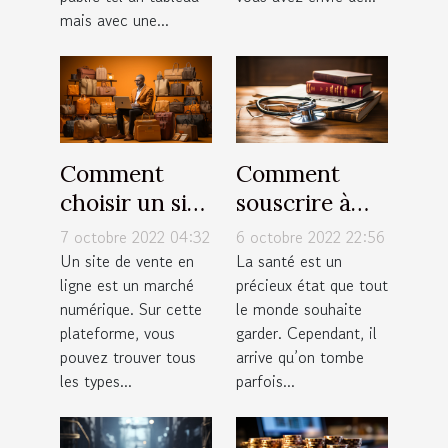
mais avec une...
Comment
Comment
choisir un site
souscrire à
de vente en
une bonne
7 octobre 2022 04:32
6 octobre 2022 22:56
ligne ?
assurance
Un site de vente en
La santé est un
ligne est un marché
précieux état que tout
santé ?
numérique. Sur cette
le monde souhaite
plateforme, vous
garder. Cependant, il
pouvez trouver tous
arrive qu’on tombe
les types...
parfois...