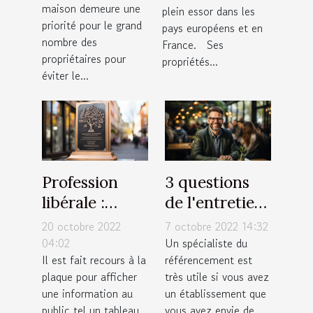
maison demeure une
plein essor dans les
priorité pour le grand
pays européens et en
nombre des
France. Ses
propriétaires pour
propriétés...
éviter le...
Profession
3 questions
libérale :
de l'entretien
Afficher une
d'embauche
20 octobre 2022
7 octobre 2022 14:32
plaque
d'un
04:02
Un spécialiste du
Il est fait recours à la
référencement est
expressive!
spécialiste
plaque pour afficher
très utile si vous avez
SEO
une information au
un établissement que
public tel un tableau
vous avez envie de...