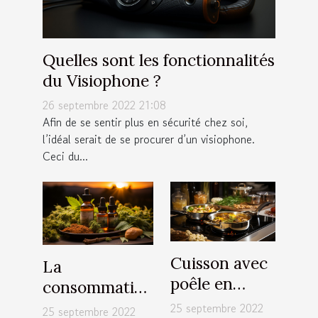
Quelles sont les fonctionnalités
du Visiophone ?
26 septembre 2022 21:08
Afin de se sentir plus en sécurité chez soi,
l’idéal serait de se procurer d’un visiophone.
Ceci du...
Cuisson avec
La
poêle en
consommation
inox : Quelle
régulière du
25 septembre 2022
25 septembre 2022