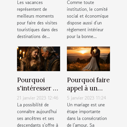
une agence
intérieur du
Les vacances
Comme toute
représentent de
institution, le comité
de tourisme ?
CSE ?
meilleurs moments
social et économique
pour faire des visites
dispose aussi d’un
touristiques dans des
règlement intérieur
destinations de...
pour la bonne...
Pourquoi
Pourquoi faire
s'intéresser à
appel à un
ses
photographe
21 janvier 2023 12:46
5 janvier 2023 11:24
descendants ?
à Annemasse
La possibilité de
Un mariage est une
connaître aujourd'hui
étape importante
pour un
ses ancêtres et ses
dans la consécration
mariage ?
descendants s'offre à
de l'amour. Sa