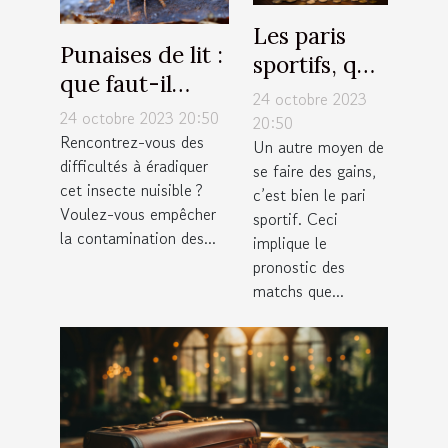
Les paris
Punaises de lit :
sportifs, que
que faut-il
faut-il
24 octobre 2023
savoir sur la
24 octobre 2023 20:50
savoir ?
20:50
lutte
Rencontrez-vous des
Un autre moyen de
difficultés à éradiquer
antiparasitaire ?
se faire des gains,
cet insecte nuisible ?
c’est bien le pari
Voulez-vous empêcher
sportif. Ceci
la contamination des...
implique le
pronostic des
matchs que...