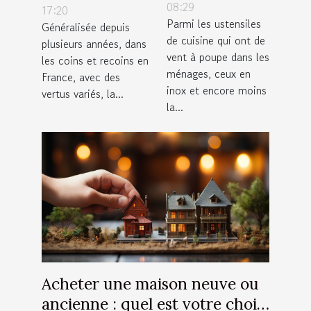
est la
08:29
CBD est -elle
17:20
Parmi les ustensiles
température
Généralisée depuis
bonne pour la
de cuisine qui ont de
plusieurs années, dans
maximale qui
santé ?
vent à poupe dans les
les coins et recoins en
convient ?
ménages, ceux en
France, avec des
inox et encore moins
vertus variés, la...
la...
Acheter une maison neuve ou
ancienne : quel est votre choix