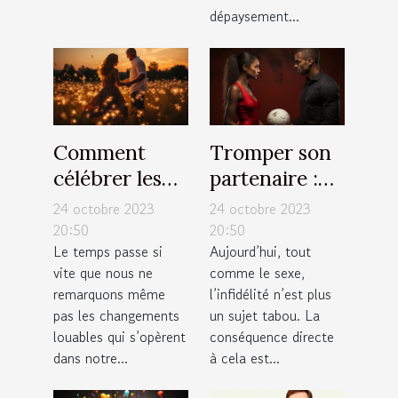
dépaysement...
Comment
Tromper son
célébrer les
partenaire :
moments
est-ce la
24 octobre 2023
24 octobre 2023
importants de
meilleure
20:50
20:50
Le temps passe si
Aujourd’hui, tout
votre vie ?
solution ?
vite que nous ne
comme le sexe,
remarquons même
l’infidélité n’est plus
pas les changements
un sujet tabou. La
louables qui s’opèrent
conséquence directe
dans notre...
à cela est...