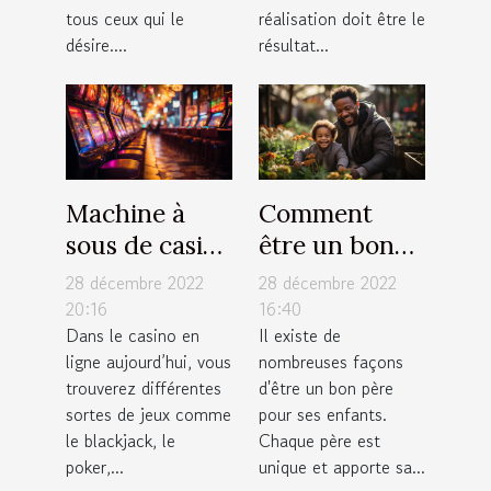
tous ceux qui le
réalisation doit être le
désire....
résultat...
Machine à
Comment
sous de casino
être un bon
: comment
père pour ses
28 décembre 2022
28 décembre 2022
fonctionne
enfants ?
20:16
16:40
Dans le casino en
Il existe de
cet appareil
ligne aujourd’hui, vous
nombreuses façons
électronique
trouverez différentes
d'être un bon père
de jeux ?
sortes de jeux comme
pour ses enfants.
le blackjack, le
Chaque père est
poker,...
unique et apporte sa...