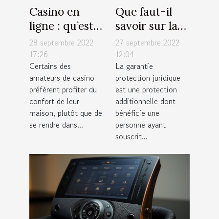
Casino en
Que faut-il
ligne : qu’est-
savoir sur la
ce qu’il faut
garantie
28 septembre 2022
27 septembre 2022
savoir sur les
protection
17:26
12:04
Certains des
La garantie
techniques de
juridique pour
amateurs de casino
protection juridique
jeu ?
votre
préfèrent profiter du
est une protection
assurance
confort de leur
additionnelle dont
habitation ?
maison, plutôt que de
bénéficie une
se rendre dans...
personne ayant
souscrit...