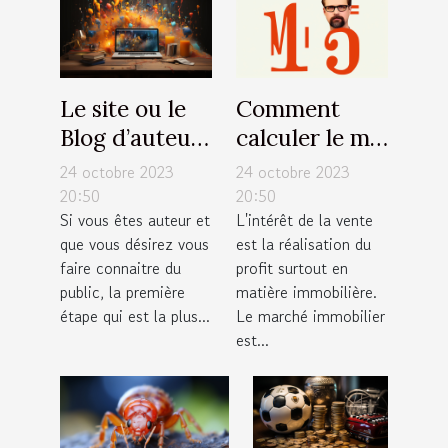
Le site ou le
Comment
Blog d’auteur
calculer le m²
: Comment
?
24 octobre 2023
24 octobre 2023
s’en occuper
20:50
20:50
Si vous êtes auteur et
L'intérêt de la vente
pour une
que vous désirez vous
est la réalisation du
large
faire connaitre du
profit surtout en
visibilité ?
public, la première
matière immobilière.
étape qui est la plus...
Le marché immobilier
est...