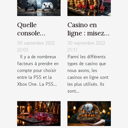
Quelle
Casino en
console
ligne : misez
choisir entre
de petites
30 septembre 2022
30 septembre 2022
la PS5 et la
sommes
22:03
21:11
Il y a de nombreux
Parmi les différents
Xbox One ?
d’argent à
facteurs à prendre en
types de casino que
chaque fois
compte pour choisir
nous avons, les
entre la PS5 et la
casinos en ligne sont
Xbox One. La PS5...
les plus utilisés. Ils
sont...