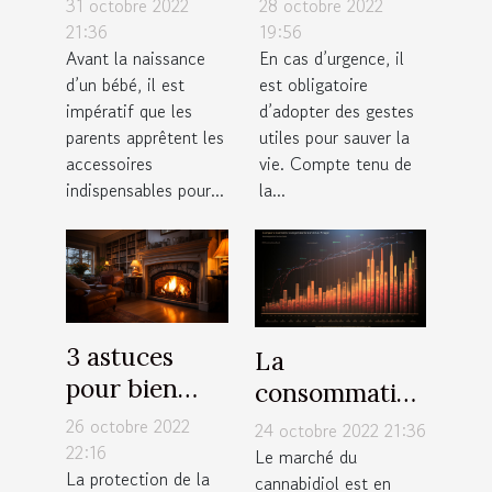
31 octobre 2022
28 octobre 2022
de bavoir faut
garde
21:36
19:56
Avant la naissance
En cas d’urgence, il
il avoir pour
contacter à
d’un bébé, il est
est obligatoire
votre enfant ?
Toulouse ?
impératif que les
d’adopter des gestes
parents apprêtent les
utiles pour sauver la
accessoires
vie. Compte tenu de
indispensables pour...
la...
3 astuces
La
pour bien
consommation
protéger
de CBD Full
26 octobre 2022
24 octobre 2022 21:36
votre maison
22:16
Spectrum
Le marché du
La protection de la
cannabidiol est en