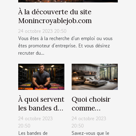
À la découverte du site
Monincroyablejob.com
24 octobre 2023 20:50
Vous êtes à la recherche d’un emploi ou vous
êtes promoteur d’entreprise. Et vous désirez
recruter du...
À quoi servent
Quoi choisir
les bandes de
comme
résistance ?
luminaires
24 octobre 2023
24 octobre 2023
pour sa
20:50
20:50
Les bandes de
Savez-vous que le
chambre ?