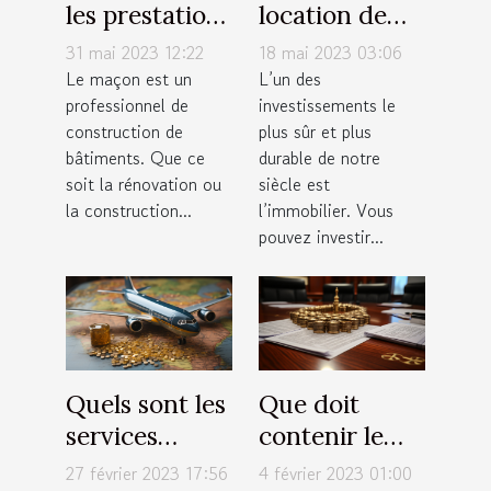
les prestations
location de
proposées par
résidence
31 mai 2023 12:22
18 mai 2023 03:06
un maçon ?
principale :
Le maçon est un
L’un des
professionnel de
investissements le
quels sont nos
construction de
plus sûr et plus
avis à ce sujet
bâtiments. Que ce
durable de notre
?
soit la rénovation ou
siècle est
la construction...
l’immobilier. Vous
pouvez investir...
Quels sont les
Que doit
services
contenir le
proposés par
règlement
27 février 2023 17:56
4 février 2023 01:00