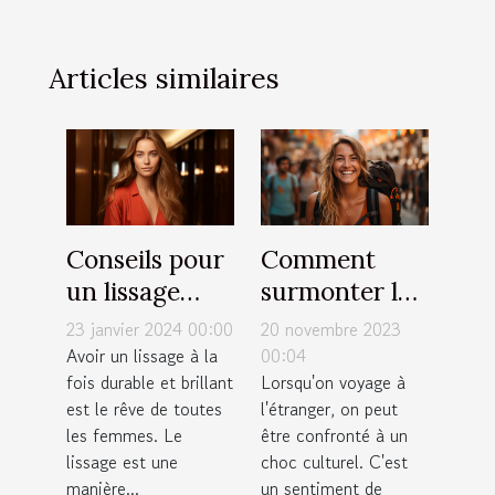
Articles similaires
Conseils pour
Comment
un lissage
surmonter le
durable et
choc culturel
23 janvier 2024 00:00
20 novembre 2023
brillant : top
lors d'un
Avoir un lissage à la
00:04
fois durable et brillant
Lorsqu'on voyage à
10 des astuces
voyage
est le rêve de toutes
l'étranger, on peut
les femmes. Le
être confronté à un
lissage est une
choc culturel. C'est
manière...
un sentiment de