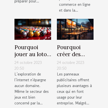
préparer pour...
commerce en ligne
et dans la...
Pourquoi
Pourquoi
jouer au loto
créer des
en ligne en
panneaux
24 octobre 2023
24 octobre 2023
France ?
publicitaires
20:50
20:50
L’exploration de
Les panneaux
pour votre
l’internet n’épargne
publicitaires offrent
entreprise ?
aucun domaine.
plusieurs avantages à
Même le secteur des
ceux qui en font
jeux est bien
usage pour leur
concerné par la...
entreprise. Malgré...