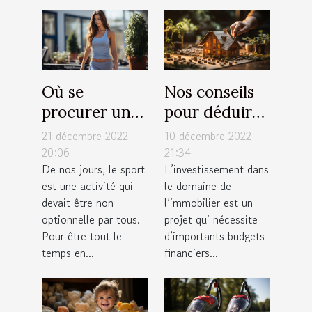
Où se
Nos conseils
procurer un
pour déduire
tapis de
facilement
21 décembre 2022
10 décembre 2022
course pliable
votre capacité
20:06
21:34
De nos jours, le sport
L’investissement dans
à moindre
d’emprunt
est une activité qui
le domaine de
coût ?
immobilier
devait être non
l’immobilier est un
optionnelle par tous.
projet qui nécessite
Pour être tout le
d’importants budgets
temps en...
financiers...