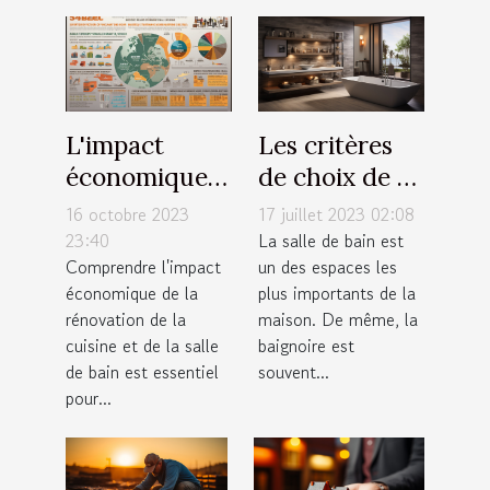
L'impact
Les critères
économique
de choix de sa
de la
baignoire de
16 octobre 2023
17 juillet 2023 02:08
rénovation de
salle de bain
23:40
La salle de bain est
Comprendre l'impact
un des espaces les
cuisine et
économique de la
plus importants de la
salle de bain
rénovation de la
maison. De même, la
cuisine et de la salle
baignoire est
de bain est essentiel
souvent...
pour...