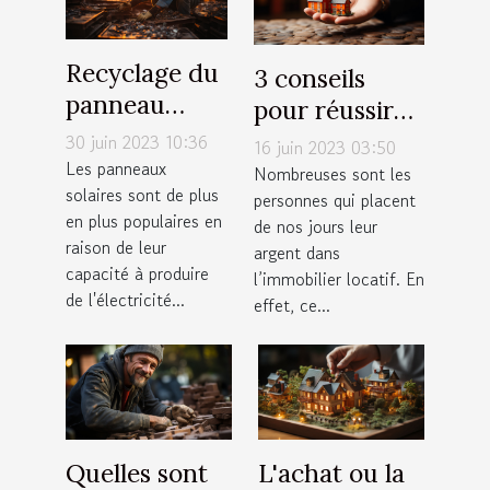
Recyclage du
3 conseils
panneau
pour réussir
solaire : qu'en
votre
30 juin 2023 10:36
16 juin 2023 03:50
est-il
Les panneaux
investissement
Nombreuses sont les
solaires sont de plus
vraiment ?
personnes qui placent
locatif
en plus populaires en
de nos jours leur
raison de leur
argent dans
capacité à produire
l’immobilier locatif. En
de l'électricité...
effet, ce...
Quelles sont
L'achat ou la