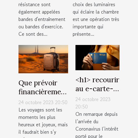
résistance sont
choix des luminaires
également appelées
qui éclaire la chambre
bandes d'entraînement
est une opération très
ou bandes d'exercice.
importante qui
Ce sont des...
présente...
˂h1˃ recourir
Que prévoir
au e-carte-
financièrement
bleue : quels
24 octobre 2023
pour un
24 octobre 2023 20:50
avantages
20:50
voyage à
Les voyages sont les
On remarque depuis
˂/h1˃
moments les plus
Dubaï ?
l’arrivée du
heureux et joyeux, mais
Coronavirus l’intérêt
il faudrait bien s’y
porté pour le