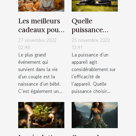
Les meilleurs
Quelle
cadeaux pour
puissance
nourrisson
choisir pour
27 novembre 2022
25 novembre 2022
un aspirateur
02:46
12:41
Le plus grand
La puissance d’un
sans sac ?
événement qui
appareil agit
survient dans la vie
considérablement sur
d’un couple est la
l’efficacité de
naissance d’un bébé.
l’appareil. Quelle
C’est également un...
puissance choisir...