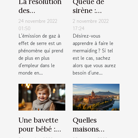
La résolution
Queue de
des
sirène :
entreprises
quelques
24 novembre 2022
2 novembre 2022
vers une
critères pour
01:50
17:24
L'émission de gaz à
Désirez-vous
émission de
faire un bon
effet de serre est un
apprendre à faire le
zéro pourcent
choix
phénomène qui prend
mermaiding ? Si tel
de carbone
de plus en plus
est le cas, sachez
d'ici 2030
d'empleur dans le
alors que vous aurez
est-elle
monde en...
besoin d’une...
possible ?
Une bavette
Quelles
pour bébé :
maisons
Quel modèle
médicales de