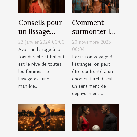
Conseils pour
Comment
un lissage
surmonter le
durable et
choc culturel
23 janvier 2024 00:00
20 novembre 2023
brillant : top
lors d'un
Avoir un lissage à la
00:04
fois durable et brillant
Lorsqu'on voyage à
10 des astuces
voyage
est le rêve de toutes
l'étranger, on peut
les femmes. Le
être confronté à un
lissage est une
choc culturel. C'est
manière...
un sentiment de
dépaysement...