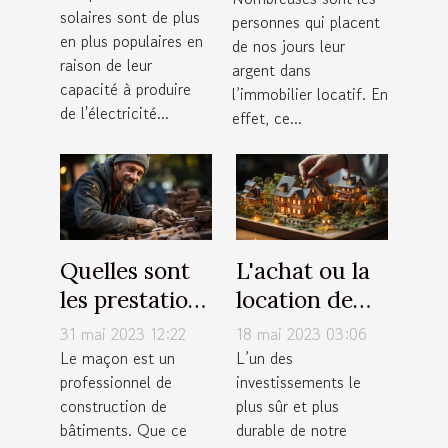
solaires sont de plus
vraiment ?
personnes qui placent
locatif
en plus populaires en
de nos jours leur
raison de leur
argent dans
capacité à produire
l’immobilier locatif. En
de l'électricité...
effet, ce...
Quelles sont
L'achat ou la
les prestations
location de
proposées par
résidence
31 mai 2023 12:22
18 mai 2023 03:06
un maçon ?
principale :
Le maçon est un
L’un des
professionnel de
investissements le
quels sont nos
construction de
plus sûr et plus
avis à ce sujet
bâtiments. Que ce
durable de notre
?