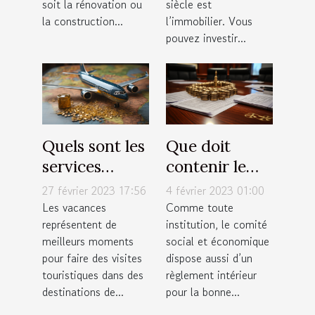
soit la rénovation ou
siècle est
la construction...
l’immobilier. Vous
pouvez investir...
Quels sont les
Que doit
services
contenir le
proposés par
règlement
27 février 2023 17:56
4 février 2023 01:00
une agence
intérieur du
Les vacances
Comme toute
représentent de
institution, le comité
de tourisme ?
CSE ?
meilleurs moments
social et économique
pour faire des visites
dispose aussi d’un
touristiques dans des
règlement intérieur
destinations de...
pour la bonne...