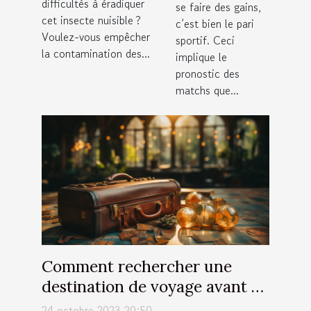
difficultés à éradiquer
antiparasitaire ?
se faire des gains,
cet insecte nuisible ?
c’est bien le pari
Voulez-vous empêcher
sportif. Ceci
la contamination des...
implique le
pronostic des
matchs que...
Comment rechercher une
destination de voyage avant de
partir ?
24 octobre 2023 20:50