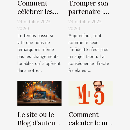
Comment
Tromper son
célébrer les
partenaire :
moments
est-ce la
24 octobre 2023
24 octobre 2023
importants de
meilleure
20:50
20:50
Le temps passe si
Aujourd’hui, tout
votre vie ?
solution ?
vite que nous ne
comme le sexe,
remarquons même
l’infidélité n’est plus
pas les changements
un sujet tabou. La
louables qui s’opèrent
conséquence directe
dans notre...
à cela est...
Le site ou le
Comment
Blog d’auteur
calculer le m²