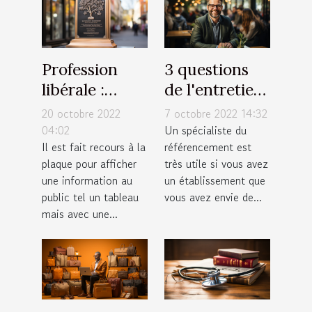
Profession
3 questions
libérale :
de l'entretien
Afficher une
d'embauche
20 octobre 2022
7 octobre 2022 14:32
plaque
d'un
04:02
Un spécialiste du
Il est fait recours à la
référencement est
expressive!
spécialiste
plaque pour afficher
très utile si vous avez
SEO
une information au
un établissement que
public tel un tableau
vous avez envie de...
mais avec une...