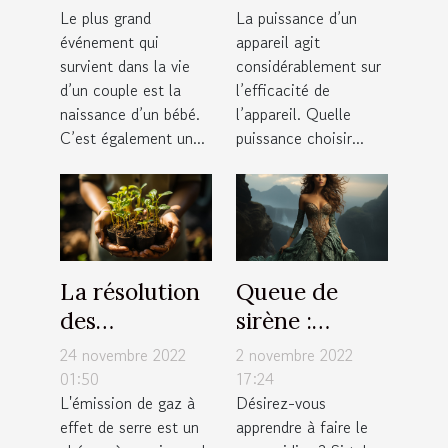
Le plus grand
La puissance d’un
sans sac ?
événement qui
appareil agit
survient dans la vie
considérablement sur
d’un couple est la
l’efficacité de
naissance d’un bébé.
l’appareil. Quelle
C’est également un...
puissance choisir...
La résolution
Queue de
des
sirène :
entreprises
quelques
24 novembre 2022
2 novembre 2022
vers une
critères pour
01:50
17:24
L'émission de gaz à
Désirez-vous
émission de
faire un bon
effet de serre est un
apprendre à faire le
zéro pourcent
choix