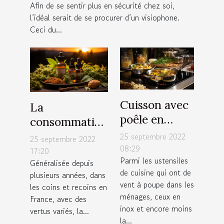
Afin de se sentir plus en sécurité chez soi,
l’idéal serait de se procurer d’un visiophone.
Ceci du...
Cuisson avec
La
poêle en
consommation
inox : Quelle
régulière du
25 septembre 2022
25 septembre 2022
est la
08:29
CBD est -elle
17:20
Parmi les ustensiles
température
Généralisée depuis
bonne pour la
de cuisine qui ont de
plusieurs années, dans
maximale qui
santé ?
vent à poupe dans les
les coins et recoins en
convient ?
ménages, ceux en
France, avec des
inox et encore moins
vertus variés, la...
la...