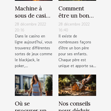
Machine à
Comment
sous de casino
être un bon
: comment
père pour ses
28 décembre 2022
28 décembre 2022
fonctionne
enfants ?
20:16
16:40
Dans le casino en
Il existe de
cet appareil
ligne aujourd’hui, vous
nombreuses façons
électronique
trouverez différentes
d'être un bon père
de jeux ?
sortes de jeux comme
pour ses enfants.
le blackjack, le
Chaque père est
poker,...
unique et apporte sa...
Où se
Nos conseils
procurer un
pour déduire