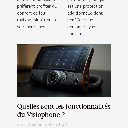
jeu ?
votre
préfèrent profiter du
est une protection
assurance
confort de leur
additionnelle dont
habitation ?
maison, plutôt que de
bénéficie une
se rendre dans...
personne ayant
souscrit...
Quelles sont les fonctionnalités
du Visiophone ?
26 septembre 2022 21:08