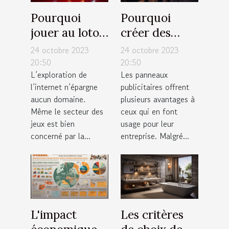
Pourquoi
Pourquoi
jouer au loto
créer des
en ligne en
panneaux
24 octobre 2023
24 octobre 2023
France ?
publicitaires
20:50
20:50
L’exploration de
Les panneaux
pour votre
l’internet n’épargne
publicitaires offrent
entreprise ?
aucun domaine.
plusieurs avantages à
Même le secteur des
ceux qui en font
jeux est bien
usage pour leur
concerné par la...
entreprise. Malgré...
L'impact
Les critères