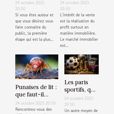
: Comment
?
24 octobre 2023
24 octobre 2023
s’en occuper
20:50
20:50
Si vous êtes auteur et
L'intérêt de la vente
pour une
que vous désirez vous
est la réalisation du
large
faire connaitre du
profit surtout en
visibilité ?
public, la première
matière immobilière.
étape qui est la plus...
Le marché immobilier
est...
Les paris
Punaises de lit :
sportifs, que
que faut-il
faut-il
24 octobre 2023
savoir sur la
24 octobre 2023 20:50
savoir ?
20:50
lutte
Rencontrez-vous des
Un autre moyen de