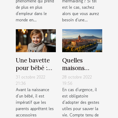
phénomène qui prend
mermaiding ? Si tel
de carbone
de plus en plus
est le cas, sachez
d'ici 2030
d'empleur dans le
alors que vous aurez
est-elle
monde en...
besoin d’une...
possible ?
Une bavette
Quelles
pour bébé :
maisons
Quel modèle
médicales de
31 octobre 2022
28 octobre 2022
de bavoir faut
garde
21:36
19:56
Avant la naissance
En cas d’urgence, il
il avoir pour
contacter à
d’un bébé, il est
est obligatoire
votre enfant ?
Toulouse ?
impératif que les
d’adopter des gestes
parents apprêtent les
utiles pour sauver la
accessoires
vie. Compte tenu de