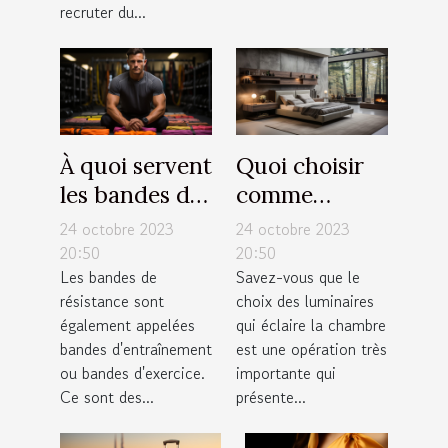
recruter du...
À quoi servent
Quoi choisir
les bandes de
comme
résistance ?
luminaires
24 octobre 2023
24 octobre 2023
pour sa
20:50
20:50
Les bandes de
Savez-vous que le
chambre ?
résistance sont
choix des luminaires
également appelées
qui éclaire la chambre
bandes d'entraînement
est une opération très
ou bandes d'exercice.
importante qui
Ce sont des...
présente...