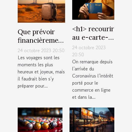
˂h1˃ recourir
Que prévoir
au e-carte-
financièrement
bleue : quels
24 octobre 2023
pour un
24 octobre 2023 20:50
avantages
20:50
voyage à
Les voyages sont les
On remarque depuis
˂/h1˃
moments les plus
Dubaï ?
l’arrivée du
heureux et joyeux, mais
Coronavirus l’intérêt
il faudrait bien s’y
porté pour le
préparer pour...
commerce en ligne
et dans la...