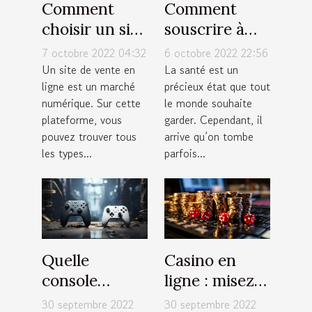
Comment
Comment
choisir un site
souscrire à
de vente en
une bonne
7 octobre 2022 04:32
6 octobre 2022 22:56
ligne ?
assurance
Un site de vente en
La santé est un
ligne est un marché
précieux état que tout
santé ?
numérique. Sur cette
le monde souhaite
plateforme, vous
garder. Cependant, il
pouvez trouver tous
arrive qu’on tombe
les types...
parfois...
Quelle
Casino en
console
ligne : misez
choisir entre
de petites
30 septembre 2022
30 septembre 2022