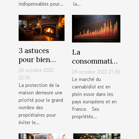
indispensables pour...
la...
3 astuces
La
pour bien
consommation
protéger
de CBD Full
26 octobre 2022
24 octobre 2022 21:36
votre maison
22:16
Spectrum
Le marché du
La protection de la
cannabidiol est en
maison demeure une
plein essor dans les
priorité pour le grand
pays européens et en
nombre des
France. Ses
propriétaires pour
propriétés...
éviter le...