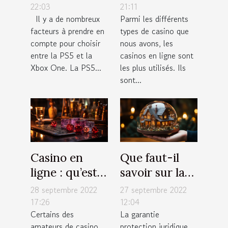
la PS5 et la
sommes
22:03
21:11
Il y a de nombreux
Parmi les différents
Xbox One ?
d’argent à
facteurs à prendre en
types de casino que
chaque fois
compte pour choisir
nous avons, les
entre la PS5 et la
casinos en ligne sont
Xbox One. La PS5...
les plus utilisés. Ils
sont...
Casino en
Que faut-il
ligne : qu’est-
savoir sur la
ce qu’il faut
garantie
28 septembre 2022
27 septembre 2022
savoir sur les
protection
17:26
12:04
Certains des
La garantie
techniques de
juridique pour
amateurs de casino
protection juridique