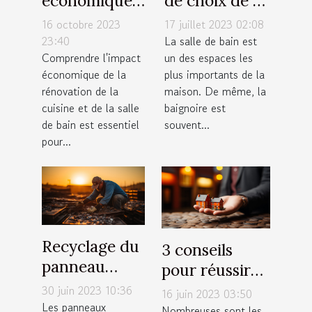
économique
de choix de sa
de la
baignoire de
16 octobre 2023
17 juillet 2023 02:08
rénovation de
salle de bain
23:40
La salle de bain est
Comprendre l'impact
un des espaces les
cuisine et
économique de la
plus importants de la
salle de bain
rénovation de la
maison. De même, la
cuisine et de la salle
baignoire est
de bain est essentiel
souvent...
pour...
Recyclage du
3 conseils
panneau
pour réussir
solaire : qu'en
votre
30 juin 2023 10:36
16 juin 2023 03:50
est-il
Les panneaux
investissement
Nombreuses sont les