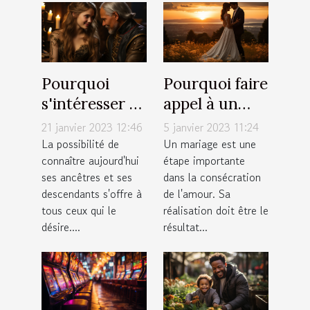
Pourquoi
Pourquoi faire
s'intéresser à
appel à un
ses
photographe
21 janvier 2023 12:46
5 janvier 2023 11:24
descendants ?
à Annemasse
La possibilité de
Un mariage est une
connaître aujourd'hui
étape importante
pour un
ses ancêtres et ses
dans la consécration
mariage ?
descendants s'offre à
de l'amour. Sa
tous ceux qui le
réalisation doit être le
désire....
résultat...