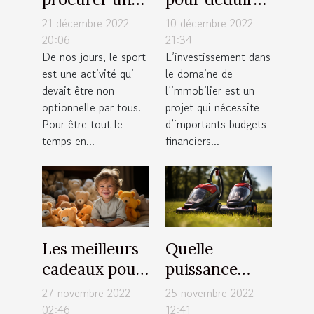
tapis de
facilement
21 décembre 2022
10 décembre 2022
course pliable
votre capacité
20:06
21:34
De nos jours, le sport
L’investissement dans
à moindre
d’emprunt
est une activité qui
le domaine de
coût ?
immobilier
devait être non
l’immobilier est un
optionnelle par tous.
projet qui nécessite
Pour être tout le
d’importants budgets
temps en...
financiers...
Les meilleurs
Quelle
cadeaux pour
puissance
nourrisson
choisir pour
27 novembre 2022
25 novembre 2022
un aspirateur
02:46
12:41