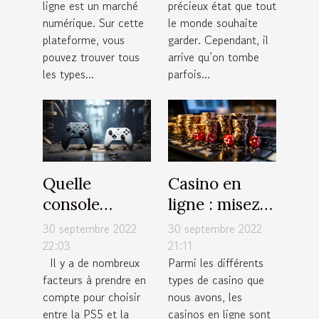
ligne est un marché
précieux état que tout
santé ?
numérique. Sur cette
le monde souhaite
plateforme, vous
garder. Cependant, il
pouvez trouver tous
arrive qu’on tombe
les types...
parfois...
Quelle
Casino en
console
ligne : misez
choisir entre
de petites
30 septembre 2022
30 septembre 2022
la PS5 et la
sommes
22:03
21:11
Il y a de nombreux
Parmi les différents
Xbox One ?
d’argent à
facteurs à prendre en
types de casino que
chaque fois
compte pour choisir
nous avons, les
entre la PS5 et la
casinos en ligne sont