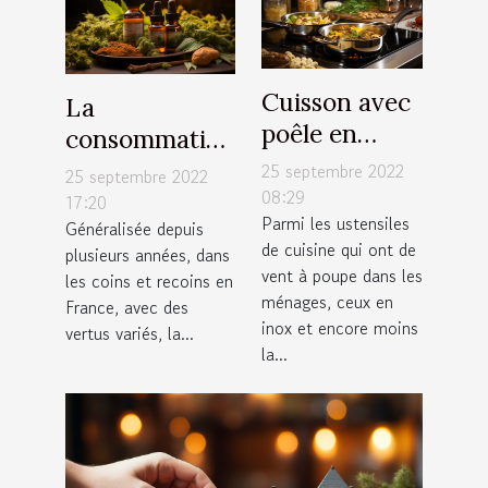
Cuisson avec
La
poêle en
consommation
inox : Quelle
régulière du
25 septembre 2022
25 septembre 2022
est la
08:29
CBD est -elle
17:20
Parmi les ustensiles
température
Généralisée depuis
bonne pour la
de cuisine qui ont de
plusieurs années, dans
maximale qui
santé ?
vent à poupe dans les
les coins et recoins en
convient ?
ménages, ceux en
France, avec des
inox et encore moins
vertus variés, la...
la...