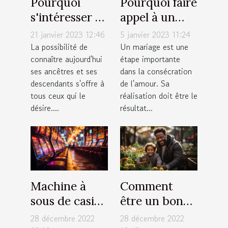
Pourquoi
Pourquoi faire
s'intéresser à
appel à un
ses
photographe
21 janvier 2023 12:46
5 janvier 2023 11:24
descendants ?
à Annemasse
La possibilité de
Un mariage est une
connaître aujourd'hui
étape importante
pour un
ses ancêtres et ses
dans la consécration
mariage ?
descendants s'offre à
de l'amour. Sa
tous ceux qui le
réalisation doit être le
désire....
résultat...
Machine à
Comment
sous de casino
être un bon
: comment
père pour ses
28 décembre 2022
28 décembre 2022