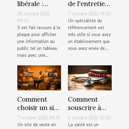
libérale :
de l'entretien
Afficher une
d'embauche
20 octobre 2022
7 octobre 2022 14:32
plaque
d'un
04:02
Un spécialiste du
Il est fait recours à la
référencement est
expressive!
spécialiste
plaque pour afficher
très utile si vous avez
SEO
une information au
un établissement que
public tel un tableau
vous avez envie de...
mais avec une...
Comment
Comment
choisir un site
souscrire à
de vente en
une bonne
7 octobre 2022 04:32
6 octobre 2022 22:56
ligne ?
assurance
Un site de vente en
La santé est un