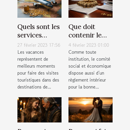
Quels sont les
Que doit
services
contenir le
proposés par
règlement
27 février 2023 17:56
4 février 2023 01:00
une agence
intérieur du
Les vacances
Comme toute
représentent de
institution, le comité
de tourisme ?
CSE ?
meilleurs moments
social et économique
pour faire des visites
dispose aussi d’un
touristiques dans des
règlement intérieur
destinations de...
pour la bonne...