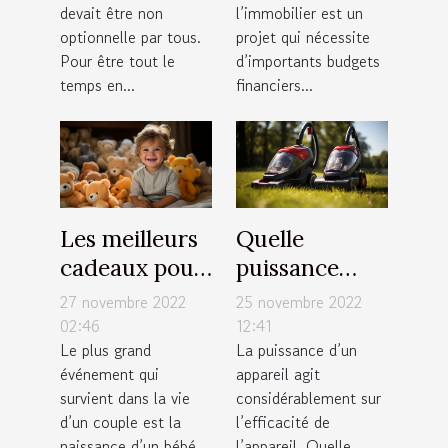
devait être non
l’immobilier est un
optionnelle par tous.
projet qui nécessite
Pour être tout le
d’importants budgets
temps en...
financiers...
Les meilleurs
Quelle
cadeaux pour
puissance
nourrisson
choisir pour
27 novembre 2022
25 novembre 2022
un aspirateur
02:46
12:41
Le plus grand
La puissance d’un
sans sac ?
événement qui
appareil agit
survient dans la vie
considérablement sur
d’un couple est la
l’efficacité de
naissance d’un bébé.
l’appareil. Quelle