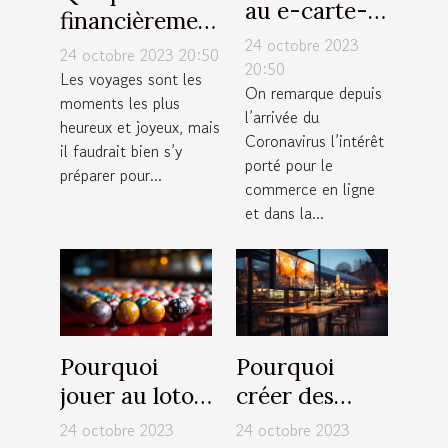
au e-carte-
financièrement
bleue : quels
24 octobre 2023
pour un
24 octobre 2023 20:50
avantages
20:50
voyage à
Les voyages sont les
On remarque depuis
˂/h1˃
moments les plus
Dubaï ?
l’arrivée du
heureux et joyeux, mais
Coronavirus l’intérêt
il faudrait bien s’y
porté pour le
préparer pour...
commerce en ligne
et dans la...
Pourquoi
Pourquoi
jouer au loto
créer des
en ligne en
panneaux
24 octobre 2023
24 octobre 2023