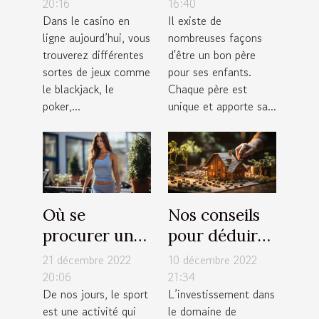
fonctionne
enfants ?
20:16
16:40
Dans le casino en
Il existe de
cet appareil
ligne aujourd’hui, vous
nombreuses façons
électronique
trouverez différentes
d'être un bon père
de jeux ?
sortes de jeux comme
pour ses enfants.
le blackjack, le
Chaque père est
poker,...
unique et apporte sa...
Où se
Nos conseils
procurer un
pour déduire
tapis de
facilement
21 décembre 2022
10 décembre 2022
course pliable
votre capacité
20:06
21:34
De nos jours, le sport
L’investissement dans
à moindre
d’emprunt
est une activité qui
le domaine de
coût ?
immobilier