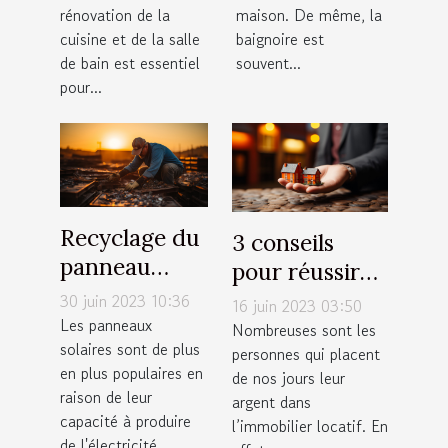
salle de bain
rénovation de la
maison. De même, la
cuisine et de la salle
baignoire est
de bain est essentiel
souvent...
pour...
Recyclage du
3 conseils
panneau
pour réussir
solaire : qu'en
votre
30 juin 2023 10:36
16 juin 2023 03:50
est-il
Les panneaux
investissement
Nombreuses sont les
solaires sont de plus
vraiment ?
personnes qui placent
locatif
en plus populaires en
de nos jours leur
raison de leur
argent dans
capacité à produire
l’immobilier locatif. En
de l'électricité...