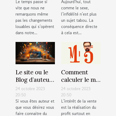
Le temps passe si
Aujourd’hui, tout
votre vie ?
solution ?
vite que nous ne
comme le sexe,
remarquons même
l’infidélité n’est plus
pas les changements
un sujet tabou. La
louables qui s’opèrent
conséquence directe
dans notre...
à cela est...
Le site ou le
Comment
Blog d’auteur
calculer le m²
: Comment
?
24 octobre 2023
24 octobre 2023
s’en occuper
20:50
20:50
Si vous êtes auteur et
L'intérêt de la vente
pour une
que vous désirez vous
est la réalisation du
large
faire connaitre du
profit surtout en