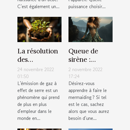
C’est également un...
puissance choisir...
La résolution
Queue de
des
sirène :
entreprises
quelques
24 novembre 2022
2 novembre 2022
vers une
critères pour
01:50
17:24
L'émission de gaz à
Désirez-vous
émission de
faire un bon
effet de serre est un
apprendre à faire le
zéro pourcent
choix
phénomène qui prend
mermaiding ? Si tel
de carbone
de plus en plus
est le cas, sachez
d'ici 2030
d'empleur dans le
alors que vous aurez
est-elle
monde en...
besoin d’une...
possible ?