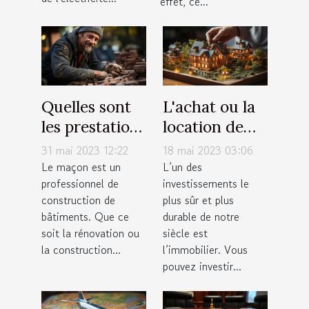
effet, ce...
Quelles sont
L'achat ou la
les prestations
location de
proposées par
résidence
31 mai 2023 12:22
18 mai 2023 03:06
un maçon ?
principale :
Le maçon est un
L’un des
professionnel de
investissements le
quels sont nos
construction de
plus sûr et plus
avis à ce sujet
bâtiments. Que ce
durable de notre
?
soit la rénovation ou
siècle est
la construction...
l’immobilier. Vous
pouvez investir...