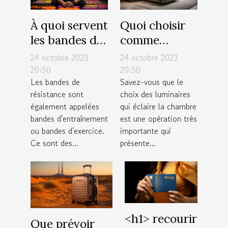
À quoi servent
Quoi choisir
les bandes de
comme
résistance ?
luminaires
24 octobre 2023
24 octobre 2023
pour sa
20:50
20:50
Les bandes de
Savez-vous que le
chambre ?
résistance sont
choix des luminaires
également appelées
qui éclaire la chambre
bandes d'entraînement
est une opération très
ou bandes d'exercice.
importante qui
Ce sont des...
présente...
˂h1˃ recourir
Que prévoir