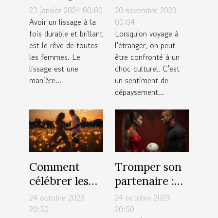
durable et
choc culturel
23 janvier 2024 00:00
20 novembre 2023
brillant : top
lors d'un
Avoir un lissage à la
00:04
fois durable et brillant
Lorsqu'on voyage à
10 des astuces
voyage
est le rêve de toutes
l'étranger, on peut
les femmes. Le
être confronté à un
lissage est une
choc culturel. C'est
manière...
un sentiment de
dépaysement...
Comment
Tromper son
célébrer les
partenaire :
moments
est-ce la
24 octobre 2023
24 octobre 2023
importants de
meilleure
20:50
20:50