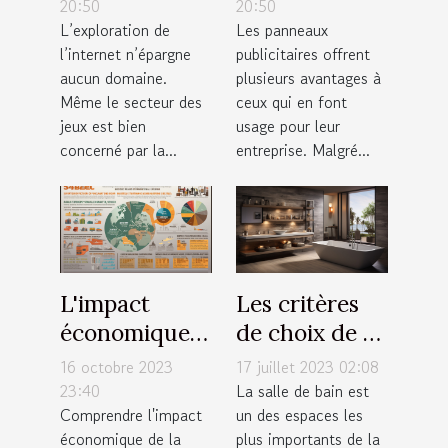
France ?
publicitaires
20:50
20:50
L’exploration de
Les panneaux
pour votre
l’internet n’épargne
publicitaires offrent
entreprise ?
aucun domaine.
plusieurs avantages à
Même le secteur des
ceux qui en font
jeux est bien
usage pour leur
concerné par la...
entreprise. Malgré...
L'impact
Les critères
économique
de choix de sa
de la
baignoire de
16 octobre 2023
17 juillet 2023 02:08
rénovation de
salle de bain
23:40
La salle de bain est
Comprendre l'impact
un des espaces les
cuisine et
économique de la
plus importants de la