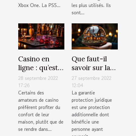
Xbox One. La PS5...
les plus utilisés. Ils
sont...
Casino en
Que faut-il
ligne : qu’est-
savoir sur la
ce qu’il faut
garantie
28 septembre 2022
27 septembre 2022
savoir sur les
protection
17:26
12:04
Certains des
La garantie
techniques de
juridique pour
amateurs de casino
protection juridique
jeu ?
votre
préfèrent profiter du
est une protection
assurance
confort de leur
additionnelle dont
habitation ?
maison, plutôt que de
bénéficie une
se rendre dans...
personne ayant