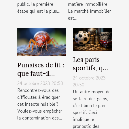
visibilité ?
public, la première
matière immobilière.
étape qui est la plus...
Le marché immobilier
est...
Les paris
Punaises de lit :
sportifs, que
que faut-il
faut-il
24 octobre 2023
savoir sur la
24 octobre 2023 20:50
savoir ?
20:50
lutte
Rencontrez-vous des
Un autre moyen de
difficultés à éradiquer
antiparasitaire ?
se faire des gains,
cet insecte nuisible ?
c’est bien le pari
Voulez-vous empêcher
sportif. Ceci
la contamination des...
implique le
pronostic des