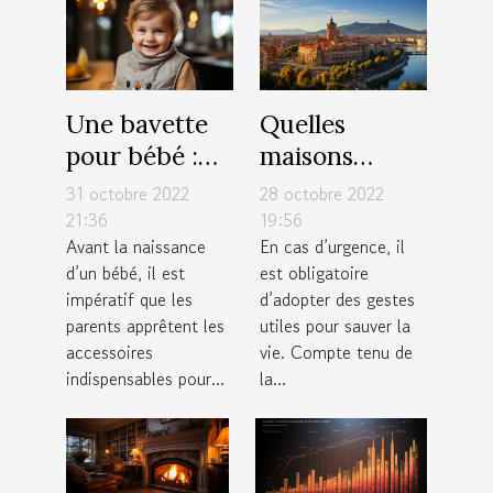
Une bavette
Quelles
pour bébé :
maisons
Quel modèle
médicales de
31 octobre 2022
28 octobre 2022
de bavoir faut
garde
21:36
19:56
Avant la naissance
En cas d’urgence, il
il avoir pour
contacter à
d’un bébé, il est
est obligatoire
votre enfant ?
Toulouse ?
impératif que les
d’adopter des gestes
parents apprêtent les
utiles pour sauver la
accessoires
vie. Compte tenu de
indispensables pour...
la...