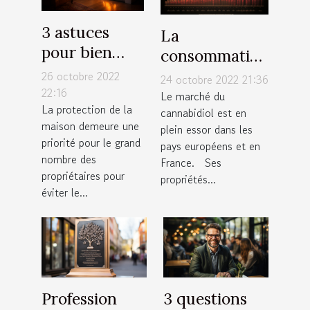
3 astuces
La
pour bien
consommation
protéger
de CBD Full
26 octobre 2022
24 octobre 2022 21:36
votre maison
22:16
Spectrum
Le marché du
La protection de la
cannabidiol est en
maison demeure une
plein essor dans les
priorité pour le grand
pays européens et en
nombre des
France. Ses
propriétaires pour
propriétés...
éviter le...
Profession
3 questions